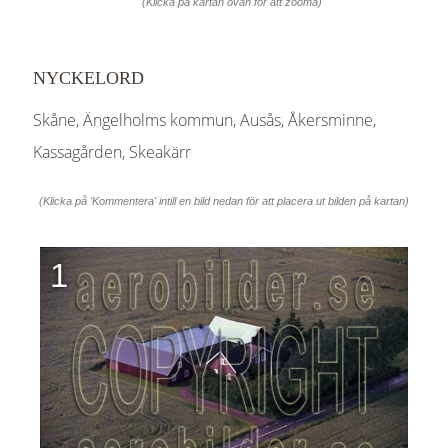
(Klicka på kartan ovan för att zooma)
NYCKELORD
Skåne, Ängelholms kommun, Ausås, Åkersminne,
Kassagården, Skeakärr
(Klicka på 'Kommentera' intill en bild nedan för att placera ut bilden på kartan)
1