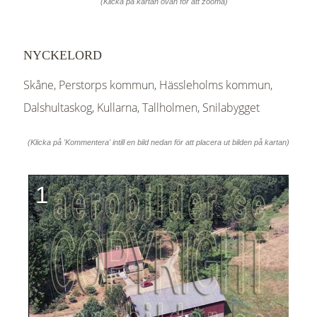
(Klicka på kartan ovan för att zooma)
NYCKELORD
Skåne, Perstorps kommun, Hässleholms kommun,
Dalshultaskog, Kullarna, Tallholmen, Snilabygget
(Klicka på 'Kommentera' intill en bild nedan för att placera ut bilden på kartan)
1