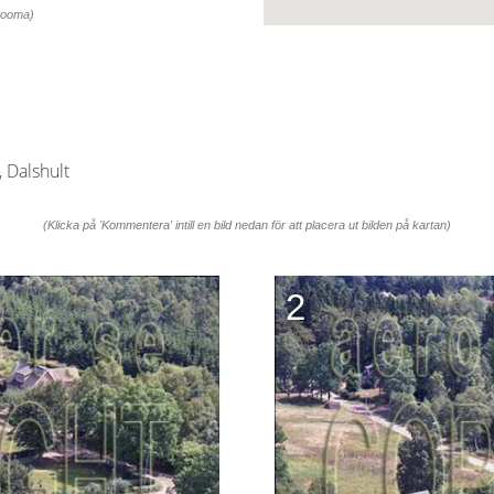
 zooma)
 Dalshult
(Klicka på 'Kommentera' intill en bild nedan för att placera ut bilden på kartan)
2