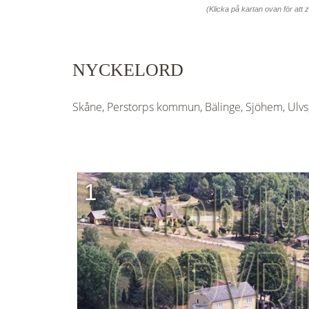
(Klicka på kartan ovan för att
NYCKELORD
Skåne, Perstorps kommun, Bälinge, Sjöhem, Ulvs,
1