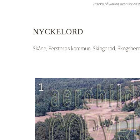
(Klicka på kartan ovan för att
NYCKELORD
Skåne, Perstorps kommun, Skingeröd, Skogshem,
1