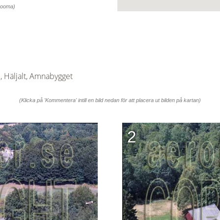
 zooma)
 Häljalt, Amnabygget
(Klicka på 'Kommentera' intill en bild nedan för att placera ut bilden på kartan)
2