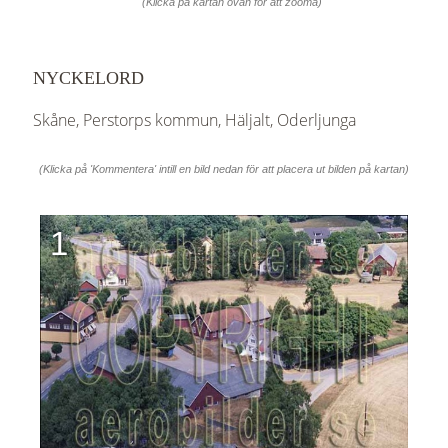
(Klicka på kartan ovan för att zooma)
NYCKELORD
Skåne, Perstorps kommun, Häljalt, Oderljunga
(Klicka på 'Kommentera' intill en bild nedan för att placera ut bilden på kartan)
1