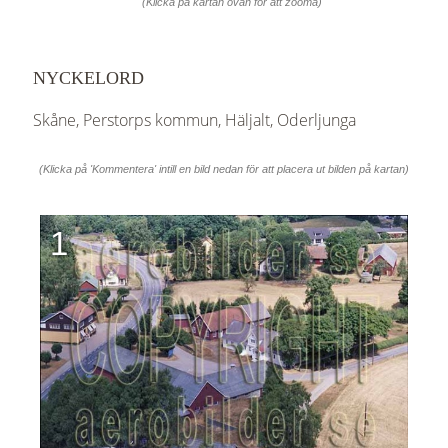
(Klicka på kartan ovan för att zooma)
NYCKELORD
Skåne, Perstorps kommun, Häljalt, Oderljunga
(Klicka på 'Kommentera' intill en bild nedan för att placera ut bilden på kartan)
1