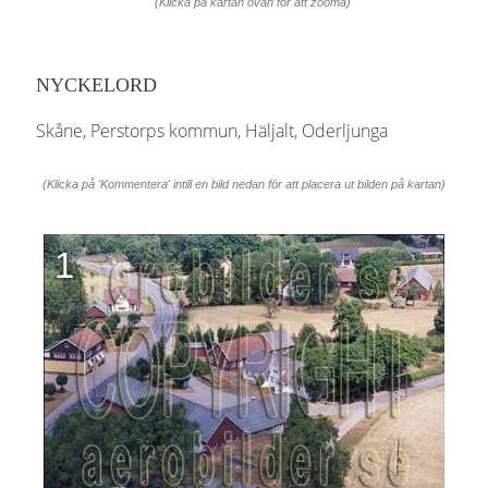
(Klicka på kartan ovan för att zooma)
NYCKELORD
Skåne, Perstorps kommun, Häljalt, Oderljunga
(Klicka på 'Kommentera' intill en bild nedan för att placera ut bilden på kartan)
1