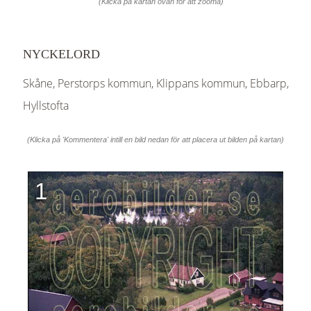
(Klicka på kartan ovan för att zooma)
NYCKELORD
Skåne, Perstorps kommun, Klippans kommun, Ebbarp,
Hyllstofta
(Klicka på 'Kommentera' intill en bild nedan för att placera ut bilden på kartan)
1