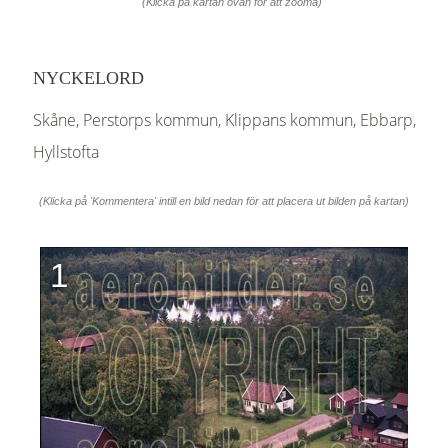
(Klicka på kartan ovan för att zooma)
NYCKELORD
Skåne, Perstorps kommun, Klippans kommun, Ebbarp,
Hyllstofta
(Klicka på 'Kommentera' intill en bild nedan för att placera ut bilden på kartan)
1