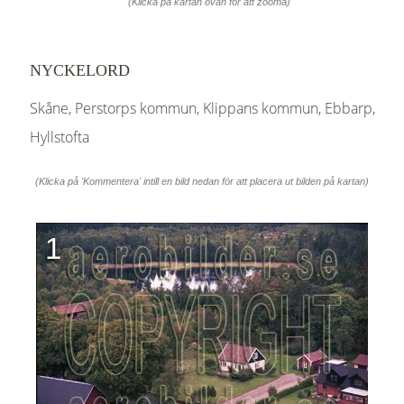
(Klicka på kartan ovan för att zooma)
NYCKELORD
Skåne, Perstorps kommun, Klippans kommun, Ebbarp,
Hyllstofta
(Klicka på 'Kommentera' intill en bild nedan för att placera ut bilden på kartan)
1