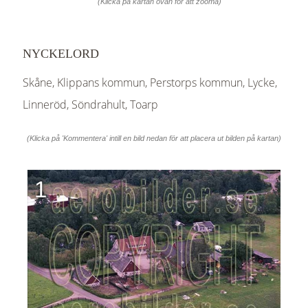
(Klicka på kartan ovan för att zooma)
NYCKELORD
Skåne, Klippans kommun, Perstorps kommun, Lycke,
Linneröd, Söndrahult, Toarp
(Klicka på 'Kommentera' intill en bild nedan för att placera ut bilden på kartan)
1