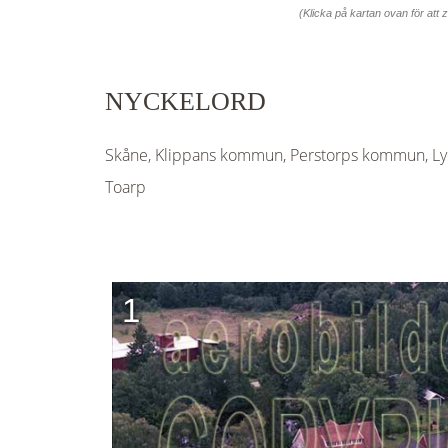
(Klicka på kartan ovan för att
NYCKELORD
Skåne, Klippans kommun, Perstorps kommun, Lyc
Toarp
1