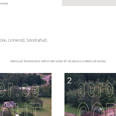
 zooma)
ke, Linneröd, Söndrahult,
(Klicka på 'Kommentera' intill en bild nedan för att placera ut bilden på kartan)
2