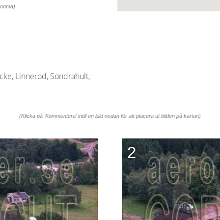
 zooma)
ke, Linneröd, Söndrahult,
(Klicka på 'Kommentera' intill en bild nedan för att placera ut bilden på kartan)
2