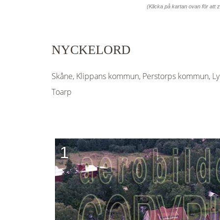
(Klicka på kartan ovan för att
NYCKELORD
Skåne, Klippans kommun, Perstorps kommun, Lyc
Toarp
1