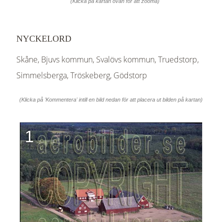
(Klicka på kartan ovan för att zooma)
NYCKELORD
Skåne, Bjuvs kommun, Svalövs kommun, Truedstorp,
Simmelsberga, Tröskeberg, Gödstorp
(Klicka på 'Kommentera' intill en bild nedan för att placera ut bilden på kartan)
1