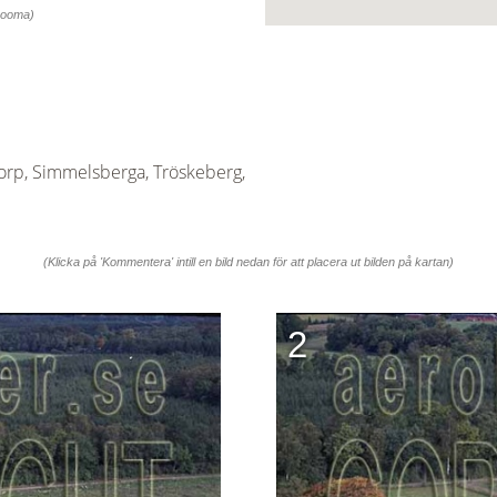
 zooma)
rp, Simmelsberga, Tröskeberg,
(Klicka på 'Kommentera' intill en bild nedan för att placera ut bilden på kartan)
2