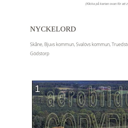
(Klicka på kartan ovan för att
NYCKELORD
Skåne, Bjuvs kommun, Svalövs kommun, Truedsto
Gödstorp
1