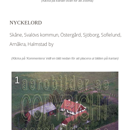
(Klicka på kartan ovan för att zooma)
NYCKELORD
Skåne, Svalövs kommun, Östergård, Sjöborg, Sofielund,
Arnåkra, Halmstad by
(Klicka på 'Kommentera' intill en bild nedan för att placera ut bilden på kartan)
1