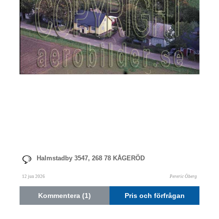
Halmstadby 3547, 268 78 KÅGERÖD
12 jun 2026
Pereric Öberg
Kommentera (1)
Pris och förfrågan