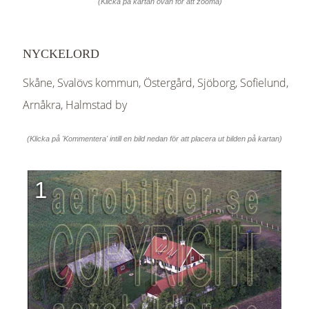
(Klicka på kartan ovan för att zooma)
NYCKELORD
Skåne, Svalövs kommun, Östergård, Sjöborg, Sofielund,
Arnåkra, Halmstad by
(Klicka på 'Kommentera' intill en bild nedan för att placera ut bilden på kartan)
1