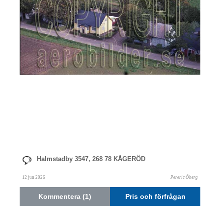
Halmstadby 3547, 268 78 KÅGERÖD
12 jun 2026
Pereric Öberg
Kommentera (1)
Pris och förfrågan