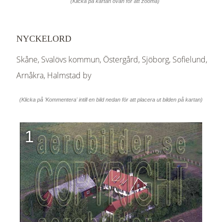
(Klicka på kartan ovan för att zooma)
NYCKELORD
Skåne, Svalövs kommun, Östergård, Sjöborg, Sofielund,
Arnåkra, Halmstad by
(Klicka på 'Kommentera' intill en bild nedan för att placera ut bilden på kartan)
1