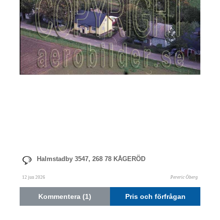
Halmstadby 3547, 268 78 KÅGERÖD
12 jun 2026
Pereric Öberg
Kommentera (1)
Pris och förfrågan