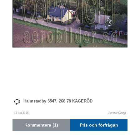
Halmstadby 3547, 268 78 KÅGERÖD
12 jun 2026
Pereric Öberg
Kommentera (1)
Pris och förfrågan