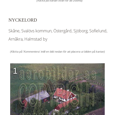
(Klicka på kartan ovan för att zooma)
NYCKELORD
Skåne, Svalövs kommun, Östergård, Sjöborg, Sofielund,
Arnåkra, Halmstad by
(Klicka på 'Kommentera' intill en bild nedan för att placera ut bilden på kartan)
1