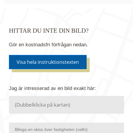
HITTAR DU INTE DIN BILD?
Gör en kostnadsfri förfrågan nedan.
Visa hela instruktionstexten
Om du inte hittar bilden du söker i vår bildbank via
Jag är intresserad av en bild
exakt
här:
kartan ovanför kan du istället göra en kostnadsfri
förfrågan. Vi har flera miljoner bilder i vårt arkiv
men endast en bråkdel av dessa bilder finns i
dagsläget publicerade här.
Bifoga en skiss över fastigheten (valfri)