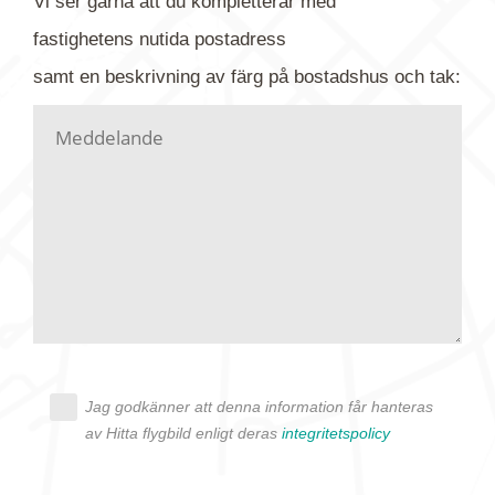
Vi ser gärna att du kompletterar med
gärna av tavlan och bifoga bilden. Skicka sedan
fastighetens
nutida
postadress
din förfrågan till oss.
samt en beskrivning av färg på bostadshus och tak:
Vi letar upp bilden/bilderna i vårt arkiv och
kontaktar dig så fort vi kan, givetvis utan
köptvång. Alla får svar oavsett utfall, men det kan
dröja flera veckor. Är det brådskande som t.ex.
födelsedag eller liknande ber vi dig ange det i
texten.
Jag godkänner att denna information får hanteras
av Hitta flygbild enligt deras
integritetspolicy