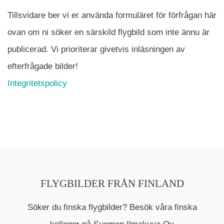
Tillsvidare ber vi er använda formuläret för förfrågan här
ovan om ni söker en särskild flygbild som inte ännu är
publicerad. Vi prioriterar givetvis inläsningen av
efterfrågade bilder!
Integritetspolicy
FLYGBILDER FRÅN FINLAND
Söker du finska flygbilder? Besök våra finska
Mappen är en medelpunkt över fotat område och
kommer nu visa de fastigheter som finns just här.