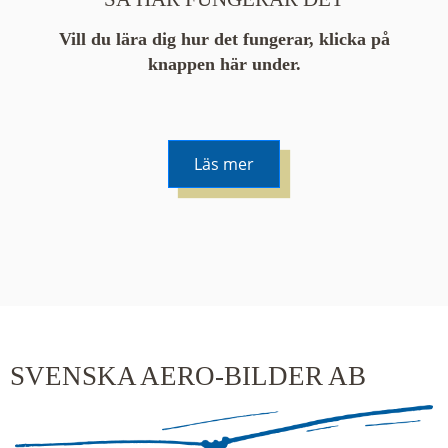
Vill du lära dig hur det fungerar, klicka på
knappen här under.
Läs mer
De runda färgade klustren du ser på kartan visar
hur många serier det finns i området. En serie
innehåller vanligtvis 48 bilder. Klickar du på ett
kluster kommer du närmare för varje klick.
SVENSKA AERO-BILDER AB