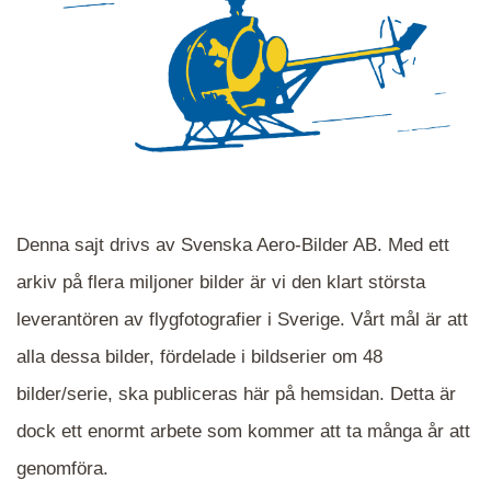
Denna sajt drivs av Svenska Aero-Bilder AB. Med ett
arkiv på flera miljoner bilder är vi den klart största
leverantören av flygfotografier i Sverige. Vårt mål är att
alla dessa bilder, fördelade i bildserier om 48
När du ser blåa, röda eller gröna mappar är det
bilder/serie, ska publiceras här på hemsidan. Detta är
en serie i varje. Dra i kartan för att komma
dock ett enormt arbete som kommer att ta många år att
närmare det område Du söker och klicka på
mappen.
genomföra.