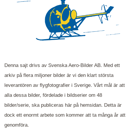
Denna sajt drivs av Svenska Aero-Bilder AB. Med ett
arkiv på flera miljoner bilder är vi den klart största
leverantören av flygfotografier i Sverige. Vårt mål är att
alla dessa bilder, fördelade i bildserier om 48
När du ser blåa, röda eller gröna mappar är det
bilder/serie, ska publiceras här på hemsidan. Detta är
en serie i varje. Dra i kartan för att komma
dock ett enormt arbete som kommer att ta många år att
närmare det område Du söker och klicka på
mappen.
genomföra.