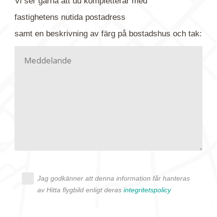
Vi ser gärna att du kompletterar med
gärna av tavlan och bifoga bilden. Skicka sedan
fastighetens
nutida
postadress
din förfrågan till oss.
samt en beskrivning av färg på bostadshus och tak:
Vi letar upp bilden/bilderna i vårt arkiv och
kontaktar dig så fort vi kan, givetvis utan
köptvång. Alla får svar oavsett utfall, men det kan
dröja flera veckor. Är det brådskande som t.ex.
födelsedag eller liknande ber vi dig ange det i
texten.
Jag godkänner att denna information får hanteras
av Hitta flygbild enligt deras
integritetspolicy