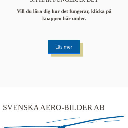
Vill du lära dig hur det fungerar, klicka på
knappen här under.
Läs mer
De runda färgade klustren du ser på kartan visar
hur många serier det finns i området. En serie
innehåller vanligtvis 48 bilder. Klickar du på ett
kluster kommer du närmare för varje klick.
SVENSKA AERO-BILDER AB