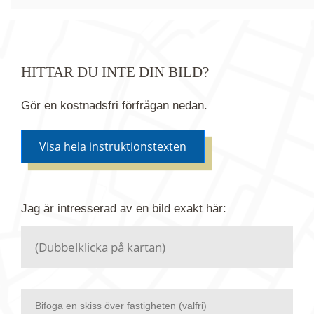
HITTAR DU INTE DIN BILD?
Gör en kostnadsfri förfrågan nedan.
Visa hela instruktionstexten
Om du inte hittar bilden du söker i vår bildbank via
Jag är intresserad av en bild
exakt
här:
kartan ovanför kan du istället göra en kostnadsfri
förfrågan. Vi har flera miljoner bilder i vårt arkiv
men endast en bråkdel av dessa bilder finns i
dagsläget publicerade här.
Bifoga en skiss över fastigheten (valfri)