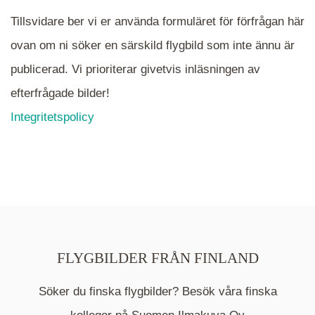
Tillsvidare ber vi er använda formuläret för förfrågan här
ovan om ni söker en särskild flygbild som inte ännu är
publicerad. Vi prioriterar givetvis inläsningen av
efterfrågade bilder!
Integritetspolicy
FLYGBILDER FRÅN FINLAND
Söker du finska flygbilder? Besök våra finska
Mappen är en medelpunkt över fotat område och
kommer nu visa de fastigheter som finns just här.