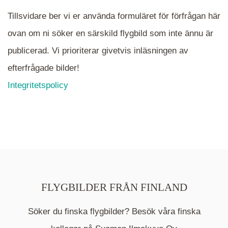
Tillsvidare ber vi er använda formuläret för förfrågan här
ovan om ni söker en särskild flygbild som inte ännu är
publicerad. Vi prioriterar givetvis inläsningen av
efterfrågade bilder!
Integritetspolicy
FLYGBILDER FRÅN FINLAND
Söker du finska flygbilder? Besök våra finska
Mappen är en medelpunkt över fotat område och
kommer nu visa de fastigheter som finns just här.