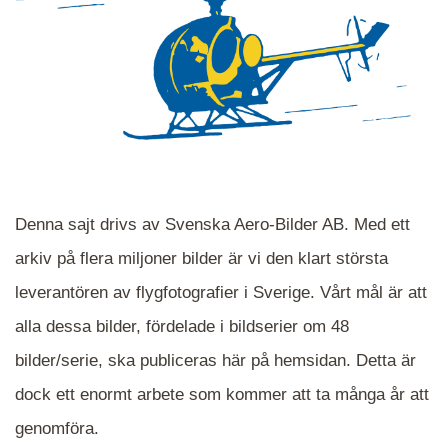
Denna sajt drivs av Svenska Aero-Bilder AB. Med ett
arkiv på flera miljoner bilder är vi den klart största
leverantören av flygfotografier i Sverige. Vårt mål är att
alla dessa bilder, fördelade i bildserier om 48
När du ser blåa, röda eller gröna mappar är det
bilder/serie, ska publiceras här på hemsidan. Detta är
en serie i varje. Dra i kartan för att komma
dock ett enormt arbete som kommer att ta många år att
närmare det område Du söker och klicka på
mappen.
genomföra.