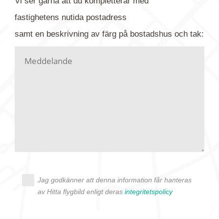
Vi ser gärna att du kompletterar med
gärna av tavlan och bifoga bilden. Skicka sedan
fastighetens
nutida
postadress
din förfrågan till oss.
samt en beskrivning av färg på bostadshus och tak:
Vi letar upp bilden/bilderna i vårt arkiv och
kontaktar dig så fort vi kan, givetvis utan
köptvång. Alla får svar oavsett utfall, men det kan
dröja flera veckor. Är det brådskande som t.ex.
födelsedag eller liknande ber vi dig ange det i
texten.
Jag godkänner att denna information får hanteras
av Hitta flygbild enligt deras
integritetspolicy