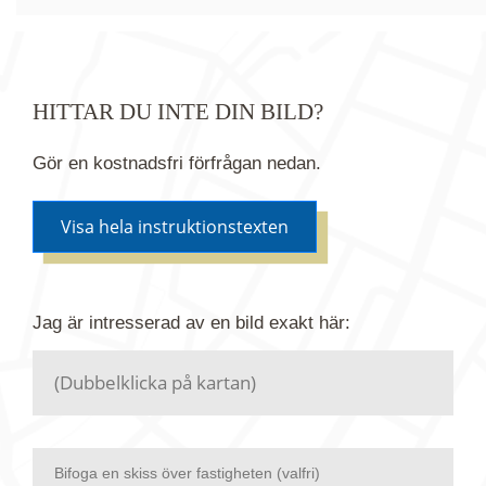
HITTAR DU INTE DIN BILD?
Gör en kostnadsfri förfrågan nedan.
Visa hela instruktionstexten
Om du inte hittar bilden du söker i vår bildbank via
Jag är intresserad av en bild
exakt
här:
kartan ovanför kan du istället göra en kostnadsfri
förfrågan. Vi har flera miljoner bilder i vårt arkiv
men endast en bråkdel av dessa bilder finns i
dagsläget publicerade här.
Bifoga en skiss över fastigheten (valfri)