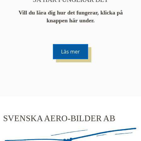
Vill du lära dig hur det fungerar, klicka på
knappen här under.
Läs mer
De runda färgade klustren du ser på kartan visar
hur många serier det finns i området. En serie
innehåller vanligtvis 48 bilder. Klickar du på ett
kluster kommer du närmare för varje klick.
SVENSKA AERO-BILDER AB