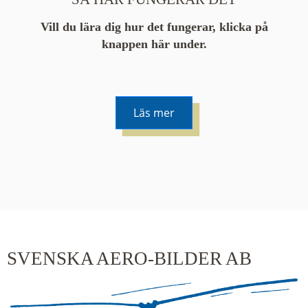
Vill du lära dig hur det fungerar, klicka på
knappen här under.
Läs mer
De runda färgade klustren du ser på kartan visar
hur många serier det finns i området. En serie
innehåller vanligtvis 48 bilder. Klickar du på ett
kluster kommer du närmare för varje klick.
SVENSKA AERO-BILDER AB