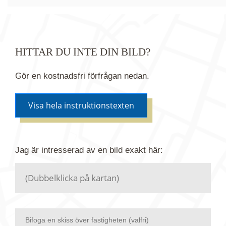
HITTAR DU INTE DIN BILD?
Gör en kostnadsfri förfrågan nedan.
Visa hela instruktionstexten
Om du inte hittar bilden du söker i vår bildbank via
Jag är intresserad av en bild
exakt
här:
kartan ovanför kan du istället göra en kostnadsfri
förfrågan. Vi har flera miljoner bilder i vårt arkiv
men endast en bråkdel av dessa bilder finns i
dagsläget publicerade här.
Bifoga en skiss över fastigheten (valfri)