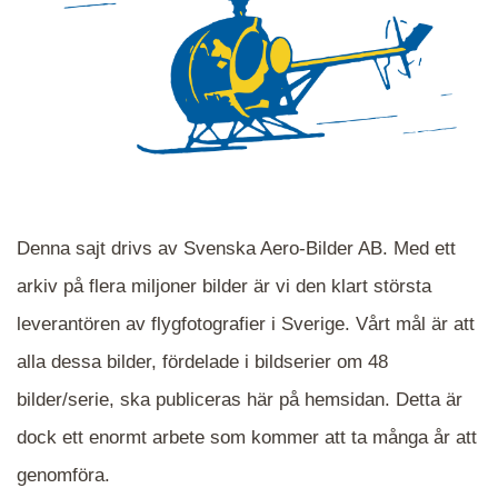
Denna sajt drivs av Svenska Aero-Bilder AB. Med ett
arkiv på flera miljoner bilder är vi den klart största
leverantören av flygfotografier i Sverige. Vårt mål är att
alla dessa bilder, fördelade i bildserier om 48
När du ser blåa, röda eller gröna mappar är det
bilder/serie, ska publiceras här på hemsidan. Detta är
en serie i varje. Dra i kartan för att komma
dock ett enormt arbete som kommer att ta många år att
närmare det område Du söker och klicka på
mappen.
genomföra.