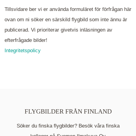
Tillsvidare ber vi er använda formuläret för förfrågan här
ovan om ni söker en särskild flygbild som inte ännu är
publicerad. Vi prioriterar givetvis inläsningen av
efterfrågade bilder!
Integritetspolicy
FLYGBILDER FRÅN FINLAND
Söker du finska flygbilder? Besök våra finska
Mappen är en medelpunkt över fotat område och
kommer nu visa de fastigheter som finns just här.