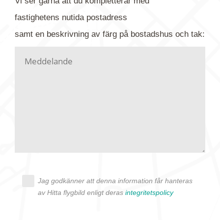
Vi ser gärna att du kompletterar med
gärna av tavlan och bifoga bilden. Skicka sedan
fastighetens
nutida
postadress
din förfrågan till oss.
samt en beskrivning av färg på bostadshus och tak:
Vi letar upp bilden/bilderna i vårt arkiv och
kontaktar dig så fort vi kan, givetvis utan
köptvång. Alla får svar oavsett utfall, men det kan
dröja flera veckor. Är det brådskande som t.ex.
födelsedag eller liknande ber vi dig ange det i
texten.
Jag godkänner att denna information får hanteras
av Hitta flygbild enligt deras
integritetspolicy