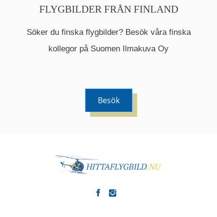
FLYGBILDER FRÅN FINLAND
Söker du finska flygbilder? Besök våra finska
Mappen är en medelpunkt över fotat område och
kommer nu visa de fastigheter som finns just här.
kollegor på Suomen Ilmakuva Oy
Besök