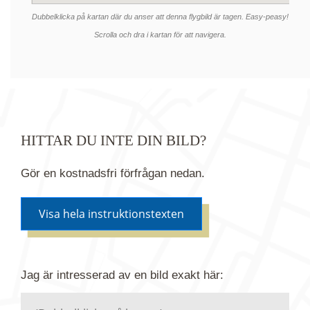
Dubbelklicka på kartan där du anser att denna flygbild är tagen. Easy-peasy!
Scrolla och dra i kartan för att navigera.
HITTAR DU INTE DIN BILD?
Gör en kostnadsfri förfrågan nedan.
Visa hela instruktionstexten
Om du inte hittar bilden du söker i vår bildbank via
Jag är intresserad av en bild
exakt
här:
kartan ovanför kan du istället göra en kostnadsfri