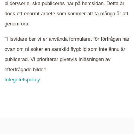
När du ser blåa, röda eller gröna mappar är det
bilder/serie, ska publiceras här på hemsidan. Detta är
en serie i varje. Dra i kartan för att komma
dock ett enormt arbete som kommer att ta många år att
närmare det område Du söker och klicka på
mappen.
genomföra.
Tillsvidare ber vi er använda formuläret för förfrågan här
ovan om ni söker en särskild flygbild som inte ännu är
publicerad. Vi prioriterar givetvis inläsningen av
efterfrågade bilder!
Integritetspolicy