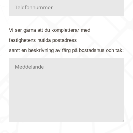
Har du kanske en urblekt flygbild ber vi dig titta på
baksidan där det ibland finns ett arkivnummer plus
flygfoto-företagets namn. Har du möjlighet, fota
Vi ser gärna att du kompletterar med
gärna av tavlan och bifoga bilden. Skicka sedan
fastighetens
nutida
postadress
din förfrågan till oss.
samt en beskrivning av färg på bostadshus och tak:
Vi letar upp bilden/bilderna i vårt arkiv och
kontaktar dig så fort vi kan, givetvis utan
köptvång. Alla får svar oavsett utfall, men det kan
dröja flera veckor. Är det brådskande som t.ex.
födelsedag eller liknande ber vi dig ange det i
texten.