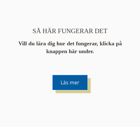
SÅ HÄR FUNGERAR DET
Vill du lära dig hur det fungerar, klicka på
knappen här under.
Läs mer
De runda färgade klustren du ser på kartan visar
hur många serier det finns i området. En serie
innehåller vanligtvis 48 bilder. Klickar du på ett