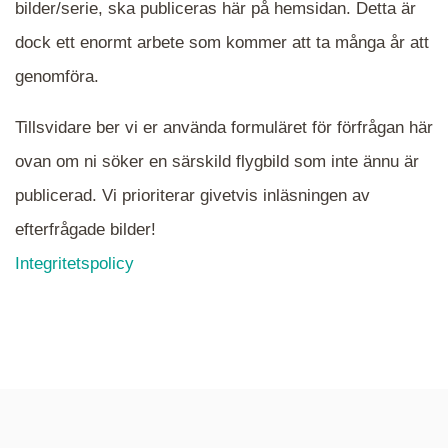
bilder/serie, ska publiceras här på hemsidan. Detta är
en serie i varje. Dra i kartan för att komma
dock ett enormt arbete som kommer att ta många år att
närmare det område Du söker och klicka på
mappen.
genomföra.
Tillsvidare ber vi er använda formuläret för förfrågan här
ovan om ni söker en särskild flygbild som inte ännu är
publicerad. Vi prioriterar givetvis inläsningen av
efterfrågade bilder!
Integritetspolicy