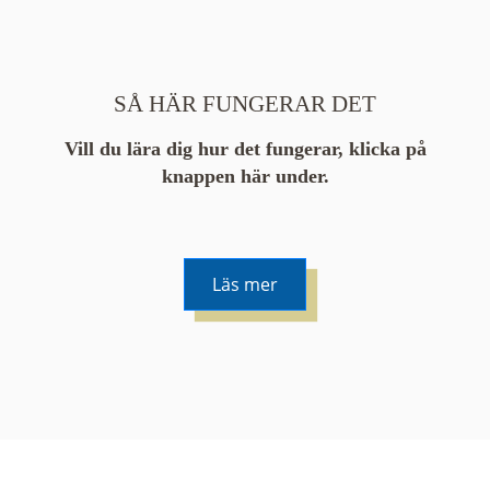
SÅ HÄR FUNGERAR DET
Vill du lära dig hur det fungerar, klicka på
knappen här under.
Läs mer
De runda färgade klustren du ser på kartan visar
hur många serier det finns i området. En serie
innehåller vanligtvis 48 bilder. Klickar du på ett