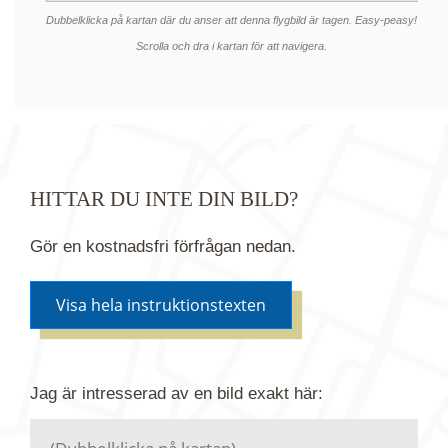
Dubbelklicka på kartan där du anser att denna flygbild är tagen. Easy-peasy!
Scrolla och dra i kartan för att navigera.
HITTAR DU INTE DIN BILD?
Gör en kostnadsfri förfrågan nedan.
Visa hela instruktionstexten
Om du inte hittar bilden du söker i vår bildbank via
Jag är intresserad av en bild
exakt
här:
kartan ovanför kan du istället göra en kostnadsfri