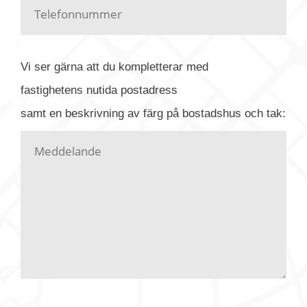
Har du kanske en urblekt flygbild ber vi dig titta på
baksidan där det ibland finns ett arkivnummer plus
flygfoto-företagets namn. Har du möjlighet, fota
Vi ser gärna att du kompletterar med
gärna av tavlan och bifoga bilden. Skicka sedan
fastighetens
nutida
postadress
din förfrågan till oss.
samt en beskrivning av färg på bostadshus och tak:
Vi letar upp bilden/bilderna i vårt arkiv och
kontaktar dig så fort vi kan, givetvis utan
köptvång. Alla får svar oavsett utfall, men det kan
dröja flera veckor. Är det brådskande som t.ex.
födelsedag eller liknande ber vi dig ange det i
texten.