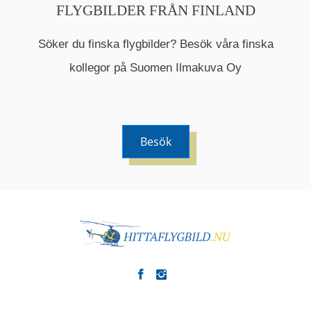
FLYGBILDER FRÅN FINLAND
Söker du finska flygbilder? Besök våra finska
Mappen är en medelpunkt över fotat område och
kommer nu visa de fastigheter som finns just här.
kollegor på Suomen Ilmakuva Oy
Besök