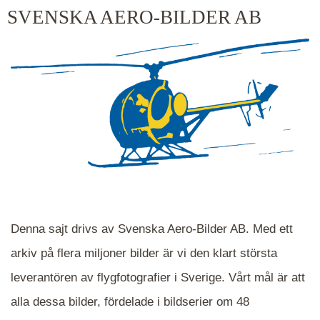
kluster kommer du närmare för varje klick.
SVENSKA AERO-BILDER AB
Denna sajt drivs av Svenska Aero-Bilder AB. Med ett
arkiv på flera miljoner bilder är vi den klart största
leverantören av flygfotografier i Sverige. Vårt mål är att
alla dessa bilder, fördelade i bildserier om 48
När du ser blåa, röda eller gröna mappar är det