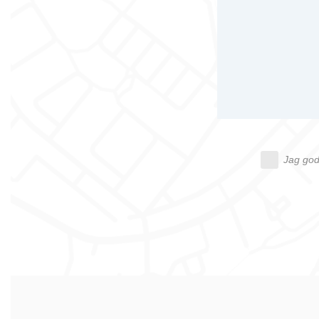
Jag god