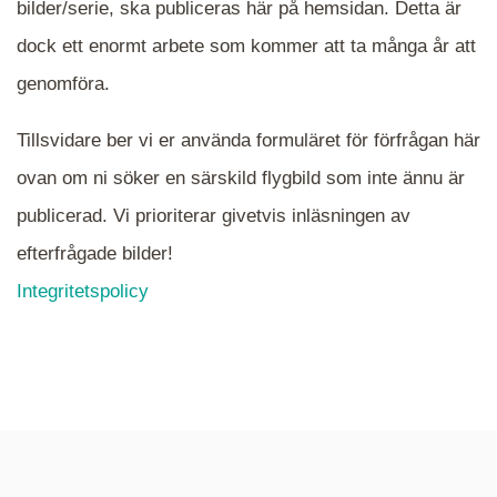
bilder/serie, ska publiceras här på hemsidan. Detta är
en serie i varje. Dra i kartan för att komma
dock ett enormt arbete som kommer att ta många år att
närmare det område Du söker och klicka på
mappen.
genomföra.
Tillsvidare ber vi er använda formuläret för förfrågan här
ovan om ni söker en särskild flygbild som inte ännu är
publicerad. Vi prioriterar givetvis inläsningen av
efterfrågade bilder!
Integritetspolicy