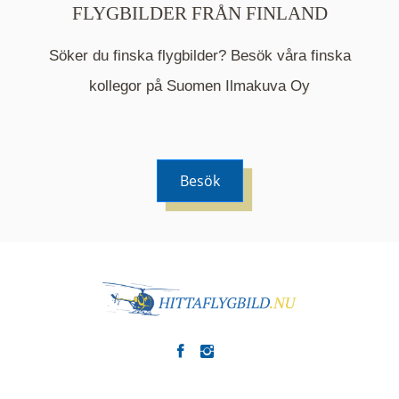
FLYGBILDER FRÅN FINLAND
Söker du finska flygbilder? Besök våra finska
Mappen är en medelpunkt över fotat område och
kommer nu visa de fastigheter som finns just här.
kollegor på Suomen Ilmakuva Oy
Besök