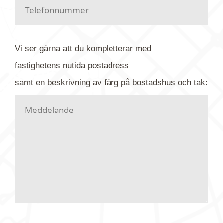
Har du kanske en urblekt flygbild ber vi dig titta på
baksidan där det ibland finns ett arkivnummer plus
flygfoto-företagets namn. Har du möjlighet, fota
Vi ser gärna att du kompletterar med
gärna av tavlan och bifoga bilden. Skicka sedan
fastighetens
nutida
postadress
din förfrågan till oss.
samt en beskrivning av färg på bostadshus och tak:
Vi letar upp bilden/bilderna i vårt arkiv och
kontaktar dig så fort vi kan, givetvis utan
köptvång. Alla får svar oavsett utfall, men det kan
dröja flera veckor. Är det brådskande som t.ex.
födelsedag eller liknande ber vi dig ange det i
texten.