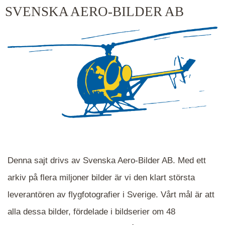
kluster kommer du närmare för varje klick.
SVENSKA AERO-BILDER AB
Denna sajt drivs av Svenska Aero-Bilder AB. Med ett
arkiv på flera miljoner bilder är vi den klart största
leverantören av flygfotografier i Sverige. Vårt mål är att
alla dessa bilder, fördelade i bildserier om 48
När du ser blåa, röda eller gröna mappar är det