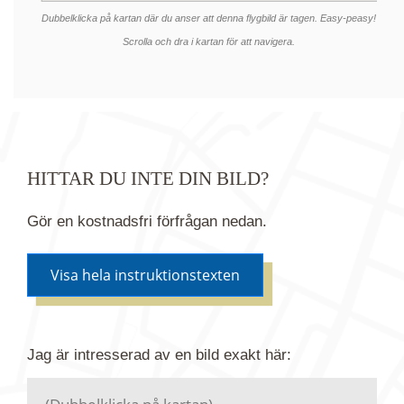
Dubbelklicka på kartan där du anser att denna flygbild är tagen. Easy-peasy!
Scrolla och dra i kartan för att navigera.
HITTAR DU INTE DIN BILD?
Gör en kostnadsfri förfrågan nedan.
Visa hela instruktionstexten
Om du inte hittar bilden du söker i vår bildbank via
Jag är intresserad av en bild
exakt
här:
kartan ovanför kan du istället göra en kostnadsfri