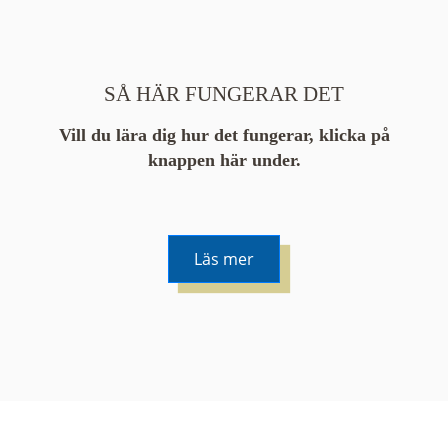
SÅ HÄR FUNGERAR DET
Vill du lära dig hur det fungerar, klicka på
knappen här under.
Läs mer
De runda färgade klustren du ser på kartan visar
hur många serier det finns i området. En serie
innehåller vanligtvis 48 bilder. Klickar du på ett