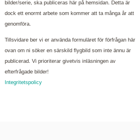
bilder/serie, ska publiceras här på hemsidan. Detta är
en serie i varje. Dra i kartan för att komma
dock ett enormt arbete som kommer att ta många år att
närmare det område Du söker och klicka på
mappen.
genomföra.
Tillsvidare ber vi er använda formuläret för förfrågan här
ovan om ni söker en särskild flygbild som inte ännu är
publicerad. Vi prioriterar givetvis inläsningen av
efterfrågade bilder!
Integritetspolicy