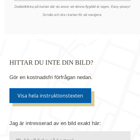
Dubbelklicka på kartan där du anser att denna flygbild är tagen. Easy-peasy!
Scrolla och dra i kartan för att navigera.
HITTAR DU INTE DIN BILD?
Gör en kostnadsfri förfrågan nedan.
Visa hela instruktionstexten
Om du inte hittar bilden du söker i vår bildbank via
Jag är intresserad av en bild
exakt
här:
kartan ovanför kan du istället göra en kostnadsfri