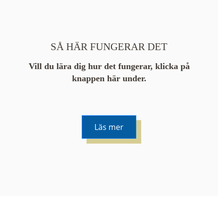
SÅ HÄR FUNGERAR DET
Vill du lära dig hur det fungerar, klicka på
knappen här under.
Läs mer
De runda färgade klustren du ser på kartan visar
hur många serier det finns i området. En serie
innehåller vanligtvis 48 bilder. Klickar du på ett