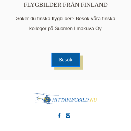
FLYGBILDER FRÅN FINLAND
Söker du finska flygbilder? Besök våra finska
Mappen är en medelpunkt över fotat område och
kommer nu visa de fastigheter som finns just här.
kollegor på Suomen Ilmakuva Oy
Besök