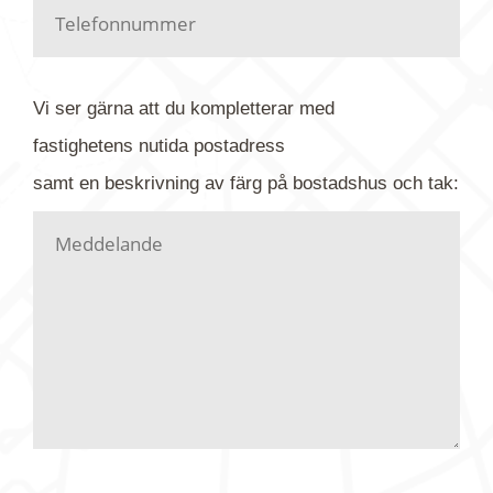
Har du kanske en urblekt flygbild ber vi dig titta på
baksidan där det ibland finns ett arkivnummer plus
flygfoto-företagets namn. Har du möjlighet, fota
Vi ser gärna att du kompletterar med
gärna av tavlan och bifoga bilden. Skicka sedan
fastighetens
nutida
postadress
din förfrågan till oss.
samt en beskrivning av färg på bostadshus och tak:
Vi letar upp bilden/bilderna i vårt arkiv och
kontaktar dig så fort vi kan, givetvis utan
köptvång. Alla får svar oavsett utfall, men det kan
dröja flera veckor. Är det brådskande som t.ex.
födelsedag eller liknande ber vi dig ange det i
texten.