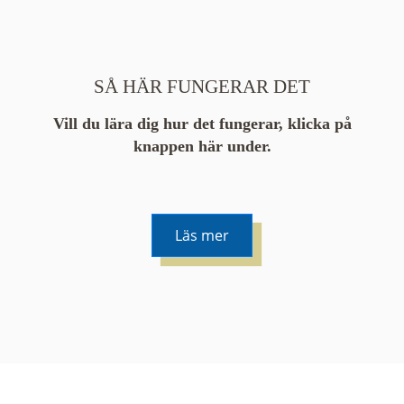
SÅ HÄR FUNGERAR DET
Vill du lära dig hur det fungerar, klicka på
knappen här under.
Läs mer
De runda färgade klustren du ser på kartan visar
hur många serier det finns i området. En serie
innehåller vanligtvis 48 bilder. Klickar du på ett