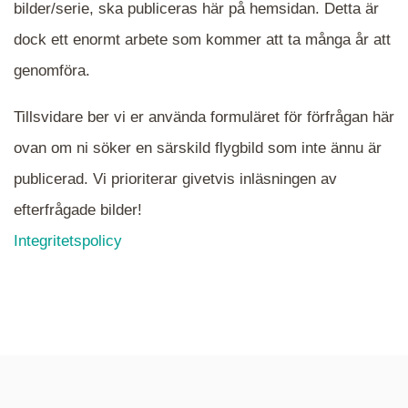
När du ser blåa, röda eller gröna mappar är det
bilder/serie, ska publiceras här på hemsidan. Detta är
en serie i varje. Dra i kartan för att komma
dock ett enormt arbete som kommer att ta många år att
närmare det område Du söker och klicka på
mappen.
genomföra.
Tillsvidare ber vi er använda formuläret för förfrågan här
ovan om ni söker en särskild flygbild som inte ännu är
publicerad. Vi prioriterar givetvis inläsningen av
efterfrågade bilder!
Integritetspolicy