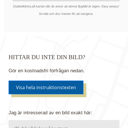
Dubbelklicka på kartan där du anser att denna flygbild är tagen. Easy-peasy!
Scrolla och dra i kartan för att navigera.
HITTAR DU INTE DIN BILD?
Gör en kostnadsfri förfrågan nedan.
Visa hela instruktionstexten
Om du inte hittar bilden du söker i vår bildbank via
Jag är intresserad av en bild
exakt
här:
kartan ovanför kan du istället göra en kostnadsfri