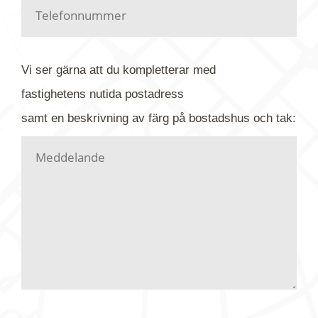
Har du kanske en urblekt flygbild ber vi dig titta på
baksidan där det ibland finns ett arkivnummer plus
flygfoto-företagets namn. Har du möjlighet, fota
Vi ser gärna att du kompletterar med
gärna av tavlan och bifoga bilden. Skicka sedan
fastighetens
nutida
postadress
din förfrågan till oss.
samt en beskrivning av färg på bostadshus och tak:
Vi letar upp bilden/bilderna i vårt arkiv och
kontaktar dig så fort vi kan, givetvis utan
köptvång. Alla får svar oavsett utfall, men det kan
dröja flera veckor. Är det brådskande som t.ex.
födelsedag eller liknande ber vi dig ange det i
texten.