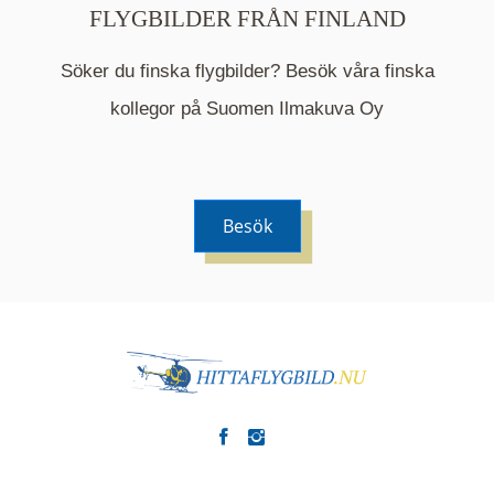
FLYGBILDER FRÅN FINLAND
Söker du finska flygbilder? Besök våra finska
Mappen är en medelpunkt över fotat område och
kommer nu visa de fastigheter som finns just här.
kollegor på Suomen Ilmakuva Oy
Besök