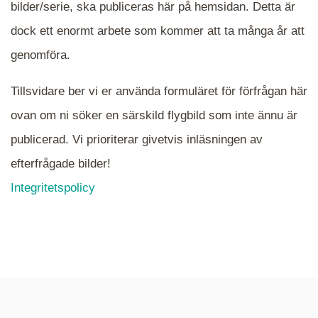
När du ser blåa, röda eller gröna mappar är det
bilder/serie, ska publiceras här på hemsidan. Detta är
en serie i varje. Dra i kartan för att komma
dock ett enormt arbete som kommer att ta många år att
närmare det område Du söker och klicka på
mappen.
genomföra.
Tillsvidare ber vi er använda formuläret för förfrågan här
ovan om ni söker en särskild flygbild som inte ännu är
publicerad. Vi prioriterar givetvis inläsningen av
efterfrågade bilder!
Integritetspolicy