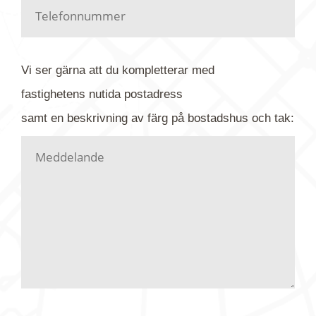
Har du kanske en urblekt flygbild ber vi dig titta på
baksidan där det ibland finns ett arkivnummer plus
flygfoto-företagets namn. Har du möjlighet, fota
Vi ser gärna att du kompletterar med
gärna av tavlan och bifoga bilden. Skicka sedan
fastighetens
nutida
postadress
din förfrågan till oss.
samt en beskrivning av färg på bostadshus och tak:
Vi letar upp bilden/bilderna i vårt arkiv och
kontaktar dig så fort vi kan, givetvis utan
köptvång. Alla får svar oavsett utfall, men det kan
dröja flera veckor. Är det brådskande som t.ex.
födelsedag eller liknande ber vi dig ange det i
texten.