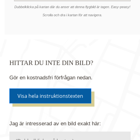
Dubbelklicka på kartan där du anser att denna flygbild är tagen. Easy-peasy!
Scrolla och dra i kartan för att navigera.
HITTAR DU INTE DIN BILD?
Gör en kostnadsfri förfrågan nedan.
Visa hela instruktionstexten
Om du inte hittar bilden du söker i vår bildbank via
Jag är intresserad av en bild
exakt
här:
kartan ovanför kan du istället göra en kostnadsfri