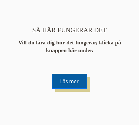
SÅ HÄR FUNGERAR DET
Vill du lära dig hur det fungerar, klicka på
knappen här under.
Läs mer
De runda färgade klustren du ser på kartan visar
hur många serier det finns i området. En serie
innehåller vanligtvis 48 bilder. Klickar du på ett