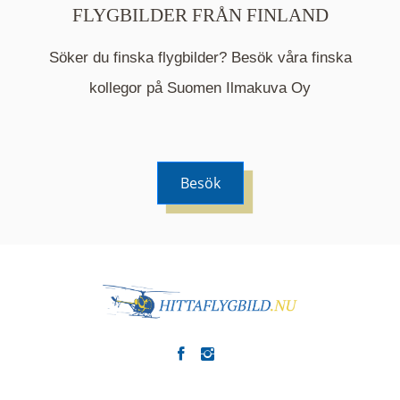
FLYGBILDER FRÅN FINLAND
Söker du finska flygbilder? Besök våra finska
Mappen är en medelpunkt över fotat område och
kommer nu visa de fastigheter som finns just här.
kollegor på Suomen Ilmakuva Oy
Besök