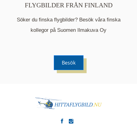
FLYGBILDER FRÅN FINLAND
Söker du finska flygbilder? Besök våra finska
Mappen är en medelpunkt över fotat område och
kommer nu visa de fastigheter som finns just här.
kollegor på Suomen Ilmakuva Oy
Besök