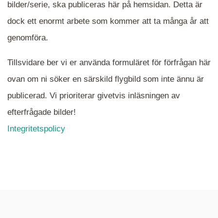
När du ser blåa, röda eller gröna mappar är det
bilder/serie, ska publiceras här på hemsidan. Detta är
en serie i varje. Dra i kartan för att komma
dock ett enormt arbete som kommer att ta många år att
närmare det område Du söker och klicka på
mappen.
genomföra.
Tillsvidare ber vi er använda formuläret för förfrågan här
ovan om ni söker en särskild flygbild som inte ännu är
publicerad. Vi prioriterar givetvis inläsningen av
efterfrågade bilder!
Integritetspolicy