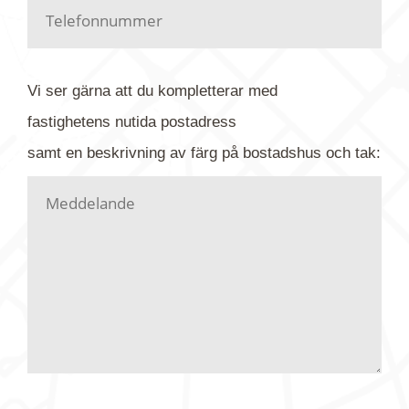
Har du kanske en urblekt flygbild ber vi dig titta på
baksidan där det ibland finns ett arkivnummer plus
flygfoto-företagets namn. Har du möjlighet, fota
Vi ser gärna att du kompletterar med
gärna av tavlan och bifoga bilden. Skicka sedan
fastighetens
nutida
postadress
din förfrågan till oss.
samt en beskrivning av färg på bostadshus och tak:
Vi letar upp bilden/bilderna i vårt arkiv och
kontaktar dig så fort vi kan, givetvis utan
köptvång. Alla får svar oavsett utfall, men det kan
dröja flera veckor. Är det brådskande som t.ex.
födelsedag eller liknande ber vi dig ange det i
texten.