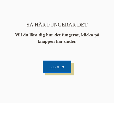
SÅ HÄR FUNGERAR DET
Vill du lära dig hur det fungerar, klicka på
knappen här under.
Läs mer
De runda färgade klustren du ser på kartan visar
hur många serier det finns i området. En serie
innehåller vanligtvis 48 bilder. Klickar du på ett