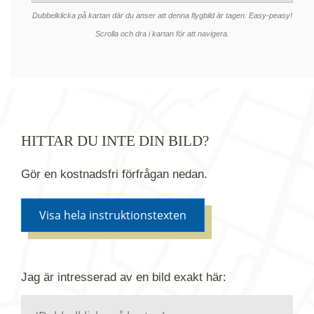
Dubbelklicka på kartan där du anser att denna flygbild är tagen. Easy-peasy!
Scrolla och dra i kartan för att navigera.
HITTAR DU INTE DIN BILD?
Gör en kostnadsfri förfrågan nedan.
Visa hela instruktionstexten
Om du inte hittar bilden du söker i vår bildbank via
Jag är intresserad av en bild
exakt
här:
kartan ovanför kan du istället göra en kostnadsfri