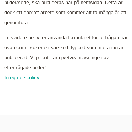
bilder/serie, ska publiceras här på hemsidan. Detta är
en serie i varje. Dra i kartan för att komma
dock ett enormt arbete som kommer att ta många år att
närmare det område Du söker och klicka på
mappen.
genomföra.
Tillsvidare ber vi er använda formuläret för förfrågan här
ovan om ni söker en särskild flygbild som inte ännu är
publicerad. Vi prioriterar givetvis inläsningen av
efterfrågade bilder!
Integritetspolicy