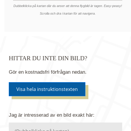
Dubbelklicka på kartan där du anser att denna flygbild är tagen. Easy-peasy!
Scrolla och dra i kartan för att navigera.
HITTAR DU INTE DIN BILD?
Gör en kostnadsfri förfrågan nedan.
Visa hela instruktionstexten
Om du inte hittar bilden du söker i vår bildbank via
Jag är intresserad av en bild
exakt
här:
kartan ovanför kan du istället göra en kostnadsfri