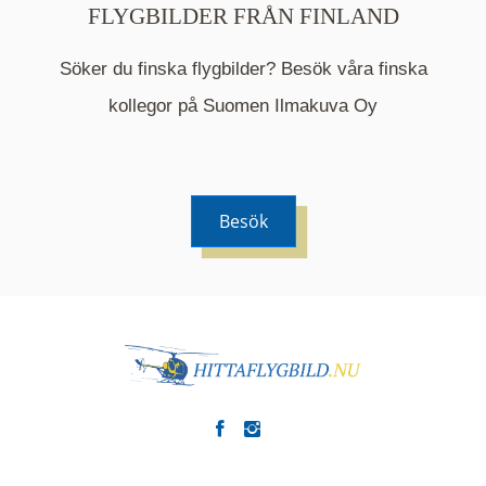
FLYGBILDER FRÅN FINLAND
Söker du finska flygbilder? Besök våra finska
Mappen är en medelpunkt över fotat område och
kommer nu visa de fastigheter som finns just här.
kollegor på Suomen Ilmakuva Oy
Besök