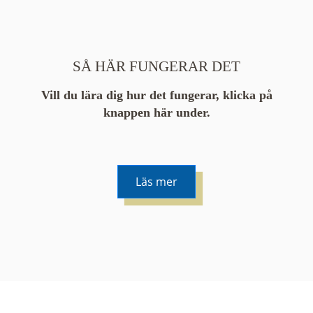
SÅ HÄR FUNGERAR DET
Vill du lära dig hur det fungerar, klicka på
knappen här under.
Läs mer
De runda färgade klustren du ser på kartan visar
hur många serier det finns i området. En serie
innehåller vanligtvis 48 bilder. Klickar du på ett