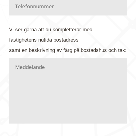
Har du kanske en urblekt flygbild ber vi dig titta på
baksidan där det ibland finns ett arkivnummer plus
flygfoto-företagets namn. Har du möjlighet, fota
Vi ser gärna att du kompletterar med
gärna av tavlan och bifoga bilden. Skicka sedan
fastighetens
nutida
postadress
din förfrågan till oss.
samt en beskrivning av färg på bostadshus och tak:
Vi letar upp bilden/bilderna i vårt arkiv och
kontaktar dig så fort vi kan, givetvis utan
köptvång. Alla får svar oavsett utfall, men det kan
dröja flera veckor. Är det brådskande som t.ex.
födelsedag eller liknande ber vi dig ange det i
texten.