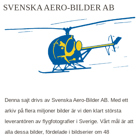
kluster kommer du närmare för varje klick.
SVENSKA AERO-BILDER AB
Denna sajt drivs av Svenska Aero-Bilder AB. Med ett
arkiv på flera miljoner bilder är vi den klart största
leverantören av flygfotografier i Sverige. Vårt mål är att
alla dessa bilder, fördelade i bildserier om 48
När du ser blåa, röda eller gröna mappar är det