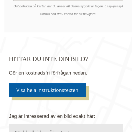
Dubbelklicka på kartan där du anser att denna flygbild är tagen. Easy-peasy!
Scrolla och dra i kartan för att navigera.
HITTAR DU INTE DIN BILD?
Gör en kostnadsfri förfrågan nedan.
Visa hela instruktionstexten
Om du inte hittar bilden du söker i vår bildbank via
Jag är intresserad av en bild
exakt
här:
kartan ovanför kan du istället göra en kostnadsfri