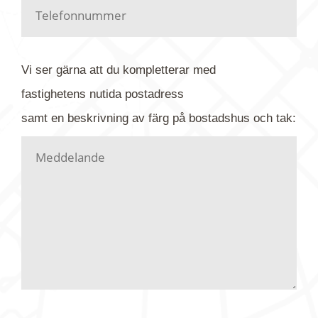
Har du kanske en urblekt flygbild ber vi dig titta på
baksidan där det ibland finns ett arkivnummer plus
flygfoto-företagets namn. Har du möjlighet, fota
Vi ser gärna att du kompletterar med
gärna av tavlan och bifoga bilden. Skicka sedan
fastighetens
nutida
postadress
din förfrågan till oss.
samt en beskrivning av färg på bostadshus och tak:
Vi letar upp bilden/bilderna i vårt arkiv och
kontaktar dig så fort vi kan, givetvis utan
köptvång. Alla får svar oavsett utfall, men det kan
dröja flera veckor. Är det brådskande som t.ex.
födelsedag eller liknande ber vi dig ange det i
texten.