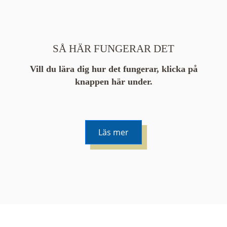
SÅ HÄR FUNGERAR DET
Vill du lära dig hur det fungerar, klicka på
knappen här under.
Läs mer
De runda färgade klustren du ser på kartan visar
hur många serier det finns i området. En serie
innehåller vanligtvis 48 bilder. Klickar du på ett