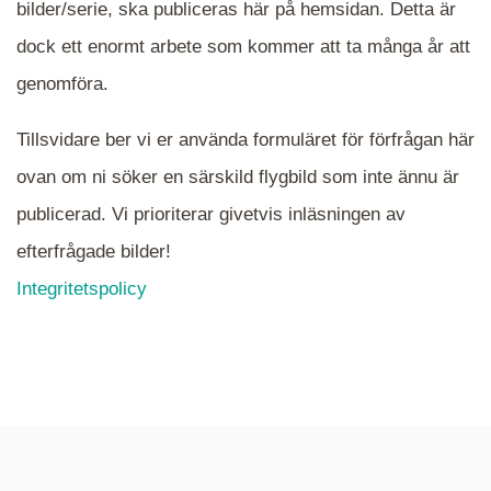
bilder/serie, ska publiceras här på hemsidan. Detta är
en serie i varje. Dra i kartan för att komma
dock ett enormt arbete som kommer att ta många år att
närmare det område Du söker och klicka på
mappen.
genomföra.
Tillsvidare ber vi er använda formuläret för förfrågan här
ovan om ni söker en särskild flygbild som inte ännu är
publicerad. Vi prioriterar givetvis inläsningen av
efterfrågade bilder!
Integritetspolicy