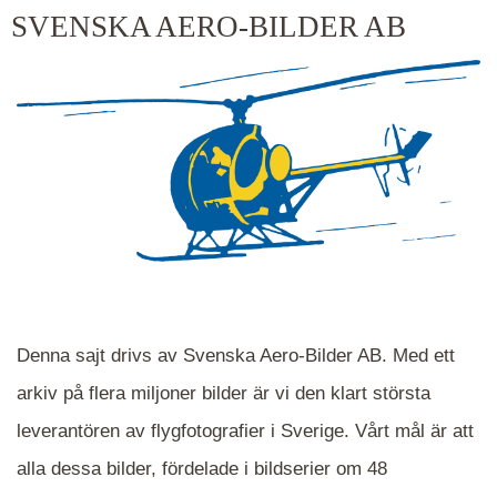
kluster kommer du närmare för varje klick.
SVENSKA AERO-BILDER AB
Denna sajt drivs av Svenska Aero-Bilder AB. Med ett
arkiv på flera miljoner bilder är vi den klart största
leverantören av flygfotografier i Sverige. Vårt mål är att
alla dessa bilder, fördelade i bildserier om 48
När du ser blåa, röda eller gröna mappar är det