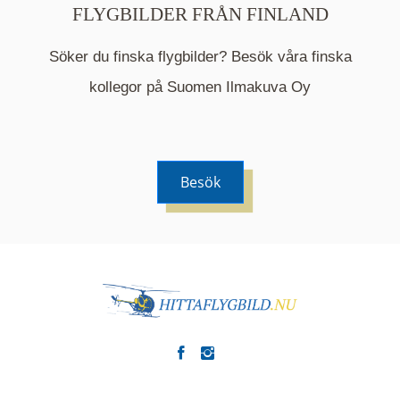
FLYGBILDER FRÅN FINLAND
Söker du finska flygbilder? Besök våra finska
Mappen är en medelpunkt över fotat område och
kommer nu visa de fastigheter som finns just här.
kollegor på Suomen Ilmakuva Oy
Besök