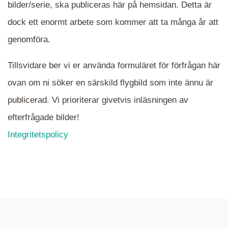
När du ser blåa, röda eller gröna mappar är det
bilder/serie, ska publiceras här på hemsidan. Detta är
en serie i varje. Dra i kartan för att komma
dock ett enormt arbete som kommer att ta många år att
närmare det område Du söker och klicka på
mappen.
genomföra.
Tillsvidare ber vi er använda formuläret för förfrågan här
ovan om ni söker en särskild flygbild som inte ännu är
publicerad. Vi prioriterar givetvis inläsningen av
efterfrågade bilder!
Integritetspolicy