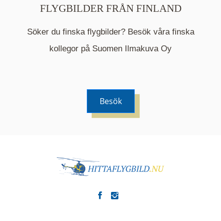
FLYGBILDER FRÅN FINLAND
Söker du finska flygbilder? Besök våra finska
Mappen är en medelpunkt över fotat område och
kommer nu visa de fastigheter som finns just här.
kollegor på Suomen Ilmakuva Oy
Besök