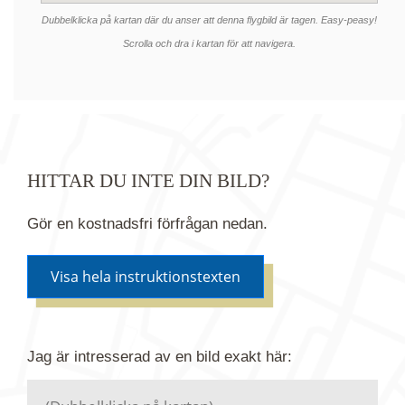
Dubbelklicka på kartan där du anser att denna flygbild är tagen. Easy-peasy!
Scrolla och dra i kartan för att navigera.
HITTAR DU INTE DIN BILD?
Gör en kostnadsfri förfrågan nedan.
Visa hela instruktionstexten
Om du inte hittar bilden du söker i vår bildbank via
Jag är intresserad av en bild
exakt
här:
kartan ovanför kan du istället göra en kostnadsfri