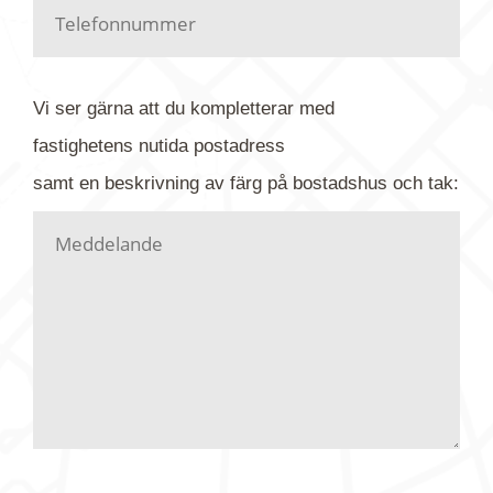
Har du kanske en urblekt flygbild ber vi dig titta på
baksidan där det ibland finns ett arkivnummer plus
flygfoto-företagets namn. Har du möjlighet, fota
Vi ser gärna att du kompletterar med
gärna av tavlan och bifoga bilden. Skicka sedan
fastighetens
nutida
postadress
din förfrågan till oss.
samt en beskrivning av färg på bostadshus och tak:
Vi letar upp bilden/bilderna i vårt arkiv och
kontaktar dig så fort vi kan, givetvis utan
köptvång. Alla får svar oavsett utfall, men det kan
dröja flera veckor. Är det brådskande som t.ex.
födelsedag eller liknande ber vi dig ange det i
texten.