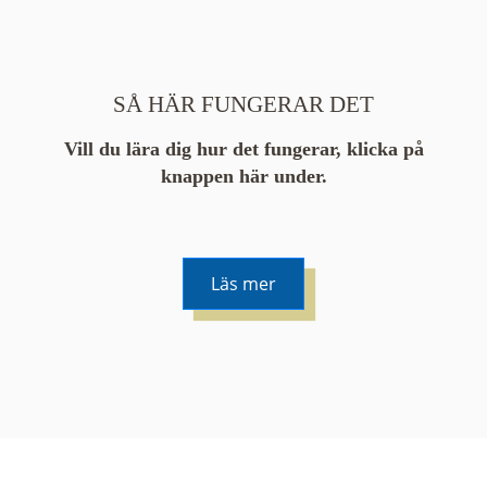
SÅ HÄR FUNGERAR DET
Vill du lära dig hur det fungerar, klicka på
knappen här under.
Läs mer
De runda färgade klustren du ser på kartan visar
hur många serier det finns i området. En serie
innehåller vanligtvis 48 bilder. Klickar du på ett