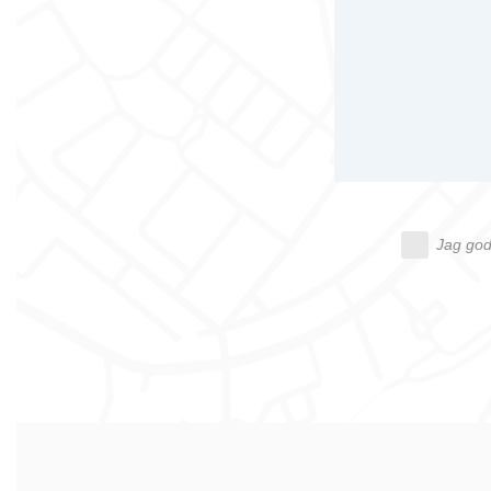
Jag god