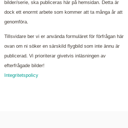
bilder/serie, ska publiceras här på hemsidan. Detta är
en serie i varje. Dra i kartan för att komma
dock ett enormt arbete som kommer att ta många år att
närmare det område Du söker och klicka på
mappen.
genomföra.
Tillsvidare ber vi er använda formuläret för förfrågan här
ovan om ni söker en särskild flygbild som inte ännu är
publicerad. Vi prioriterar givetvis inläsningen av
efterfrågade bilder!
Integritetspolicy