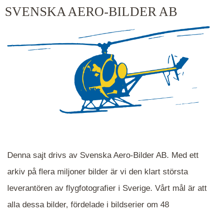
kluster kommer du närmare för varje klick.
SVENSKA AERO-BILDER AB
Denna sajt drivs av Svenska Aero-Bilder AB. Med ett
arkiv på flera miljoner bilder är vi den klart största
leverantören av flygfotografier i Sverige. Vårt mål är att
alla dessa bilder, fördelade i bildserier om 48
När du ser blåa, röda eller gröna mappar är det