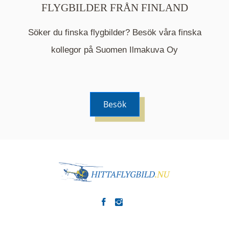
FLYGBILDER FRÅN FINLAND
Söker du finska flygbilder? Besök våra finska
Mappen är en medelpunkt över fotat område och
kommer nu visa de fastigheter som finns just här.
kollegor på Suomen Ilmakuva Oy
Besök