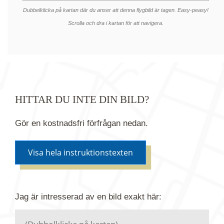
Dubbelklicka på kartan där du anser att denna flygbild är tagen. Easy-peasy!
Scrolla och dra i kartan för att navigera.
HITTAR DU INTE DIN BILD?
Gör en kostnadsfri förfrågan nedan.
Visa hela instruktionstexten
Om du inte hittar bilden du söker i vår bildbank via
Jag är intresserad av en bild
exakt
här:
kartan ovanför kan du istället göra en kostnadsfri