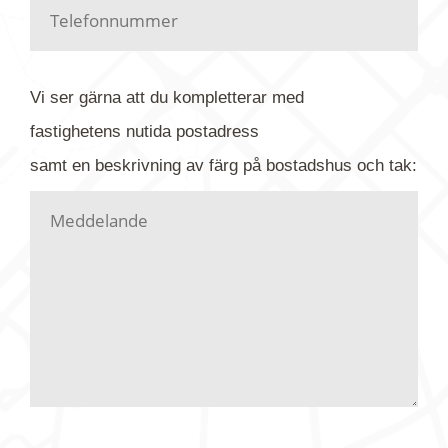
Har du kanske en urblekt flygbild ber vi dig titta på
baksidan där det ibland finns ett arkivnummer plus
flygfoto-företagets namn. Har du möjlighet, fota
Vi ser gärna att du kompletterar med
gärna av tavlan och bifoga bilden. Skicka sedan
fastighetens
nutida
postadress
din förfrågan till oss.
samt en beskrivning av färg på bostadshus och tak:
Vi letar upp bilden/bilderna i vårt arkiv och
kontaktar dig så fort vi kan, givetvis utan
köptvång. Alla får svar oavsett utfall, men det kan
dröja flera veckor. Är det brådskande som t.ex.
födelsedag eller liknande ber vi dig ange det i
texten.