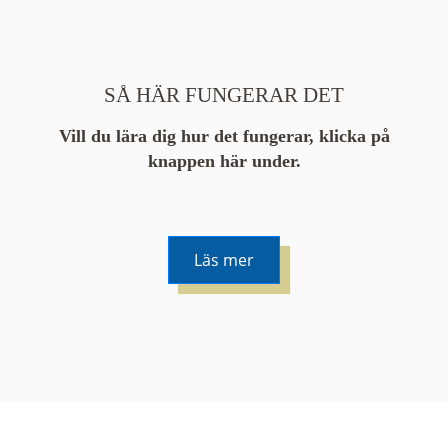
SÅ HÄR FUNGERAR DET
Vill du lära dig hur det fungerar, klicka på
knappen här under.
Läs mer
De runda färgade klustren du ser på kartan visar
hur många serier det finns i området. En serie
innehåller vanligtvis 48 bilder. Klickar du på ett