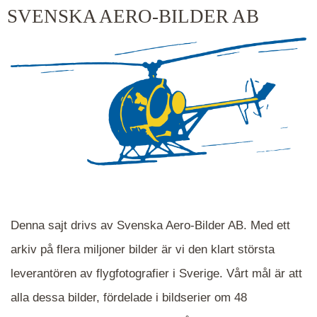
kluster kommer du närmare för varje klick.
SVENSKA AERO-BILDER AB
Denna sajt drivs av Svenska Aero-Bilder AB. Med ett
arkiv på flera miljoner bilder är vi den klart största
leverantören av flygfotografier i Sverige. Vårt mål är att
alla dessa bilder, fördelade i bildserier om 48
När du ser blåa, röda eller gröna mappar är det