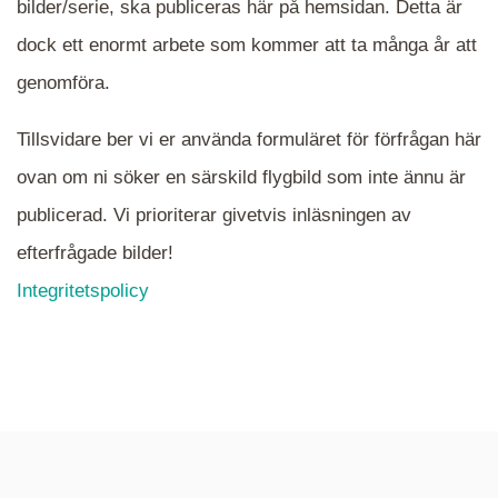
bilder/serie, ska publiceras här på hemsidan. Detta är
en serie i varje. Dra i kartan för att komma
dock ett enormt arbete som kommer att ta många år att
närmare det område Du söker och klicka på
mappen.
genomföra.
Tillsvidare ber vi er använda formuläret för förfrågan här
ovan om ni söker en särskild flygbild som inte ännu är
publicerad. Vi prioriterar givetvis inläsningen av
efterfrågade bilder!
Integritetspolicy