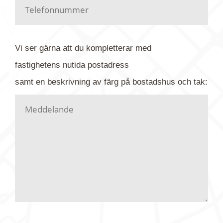
Har du kanske en urblekt flygbild ber vi dig titta på
baksidan där det ibland finns ett arkivnummer plus
flygfoto-företagets namn. Har du möjlighet, fota
Vi ser gärna att du kompletterar med
gärna av tavlan och bifoga bilden. Skicka sedan
fastighetens
nutida
postadress
din förfrågan till oss.
samt en beskrivning av färg på bostadshus och tak:
Vi letar upp bilden/bilderna i vårt arkiv och
kontaktar dig så fort vi kan, givetvis utan
köptvång. Alla får svar oavsett utfall, men det kan
dröja flera veckor. Är det brådskande som t.ex.
födelsedag eller liknande ber vi dig ange det i
texten.