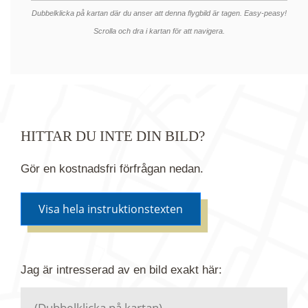
Dubbelklicka på kartan där du anser att denna flygbild är tagen. Easy-peasy!
Scrolla och dra i kartan för att navigera.
HITTAR DU INTE DIN BILD?
Gör en kostnadsfri förfrågan nedan.
Visa hela instruktionstexten
Om du inte hittar bilden du söker i vår bildbank via
Jag är intresserad av en bild
exakt
här:
kartan ovanför kan du istället göra en kostnadsfri
förfrågan. Vi har flera miljoner bilder i vårt arkiv