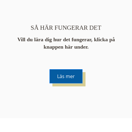
SÅ HÄR FUNGERAR DET
Vill du lära dig hur det fungerar, klicka på
knappen här under.
Läs mer
De runda färgade klustren du ser på kartan visar
hur många serier det finns i området. En serie
innehåller vanligtvis 48 bilder. Klickar du på ett