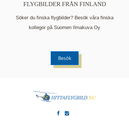
FLYGBILDER FRÅN FINLAND
Söker du finska flygbilder? Besök våra finska
Mappen är en medelpunkt över fotat område och
kommer nu visa de fastigheter som finns just här.
kollegor på Suomen Ilmakuva Oy
Besök