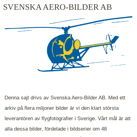
kluster kommer du närmare för varje klick.
SVENSKA AERO-BILDER AB
Denna sajt drivs av Svenska Aero-Bilder AB. Med ett
arkiv på flera miljoner bilder är vi den klart största
leverantören av flygfotografier i Sverige. Vårt mål är att
alla dessa bilder, fördelade i bildserier om 48
När du ser blåa, röda eller gröna mappar är det