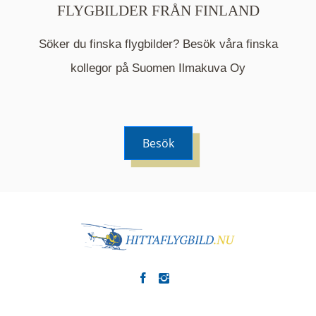
FLYGBILDER FRÅN FINLAND
Söker du finska flygbilder? Besök våra finska
Mappen är en medelpunkt över fotat område och
kommer nu visa de fastigheter som finns just här.
kollegor på Suomen Ilmakuva Oy
Besök