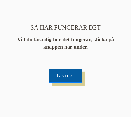
SÅ HÄR FUNGERAR DET
Vill du lära dig hur det fungerar, klicka på
knappen här under.
Läs mer
De runda färgade klustren du ser på kartan visar
hur många serier det finns i området. En serie
innehåller vanligtvis 48 bilder. Klickar du på ett