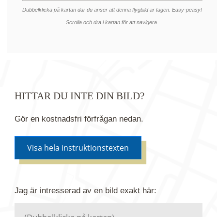
Dubbelklicka på kartan där du anser att denna flygbild är tagen. Easy-peasy!
Scrolla och dra i kartan för att navigera.
HITTAR DU INTE DIN BILD?
Gör en kostnadsfri förfrågan nedan.
Visa hela instruktionstexten
Om du inte hittar bilden du söker i vår bildbank via
Jag är intresserad av en bild
exakt
här:
kartan ovanför kan du istället göra en kostnadsfri