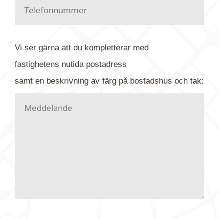
Har du kanske en urblekt flygbild ber vi dig titta på
baksidan där det ibland finns ett arkivnummer plus
flygfoto-företagets namn. Har du möjlighet, fota
Vi ser gärna att du kompletterar med
gärna av tavlan och bifoga bilden. Skicka sedan
fastighetens
nutida
postadress
din förfrågan till oss.
samt en beskrivning av färg på bostadshus och tak:
Vi letar upp bilden/bilderna i vårt arkiv och
kontaktar dig så fort vi kan, givetvis utan
köptvång. Alla får svar oavsett utfall, men det kan
dröja flera veckor. Är det brådskande som t.ex.
födelsedag eller liknande ber vi dig ange det i
texten.