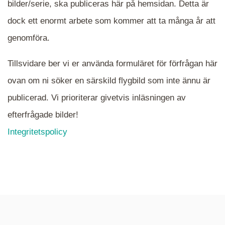
bilder/serie, ska publiceras här på hemsidan. Detta är
en serie i varje. Dra i kartan för att komma
dock ett enormt arbete som kommer att ta många år att
närmare det område Du söker och klicka på
mappen.
genomföra.
Tillsvidare ber vi er använda formuläret för förfrågan här
ovan om ni söker en särskild flygbild som inte ännu är
publicerad. Vi prioriterar givetvis inläsningen av
efterfrågade bilder!
Integritetspolicy