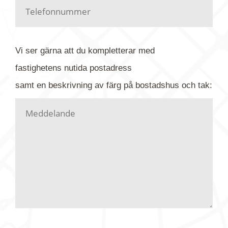
Har du kanske en urblekt flygbild ber vi dig titta på
baksidan där det ibland finns ett arkivnummer plus
flygfoto-företagets namn. Har du möjlighet, fota
Vi ser gärna att du kompletterar med
gärna av tavlan och bifoga bilden. Skicka sedan
fastighetens
nutida
postadress
din förfrågan till oss.
samt en beskrivning av färg på bostadshus och tak:
Vi letar upp bilden/bilderna i vårt arkiv och
kontaktar dig så fort vi kan, givetvis utan
köptvång. Alla får svar oavsett utfall, men det kan
dröja flera veckor. Är det brådskande som t.ex.
födelsedag eller liknande ber vi dig ange det i
texten.