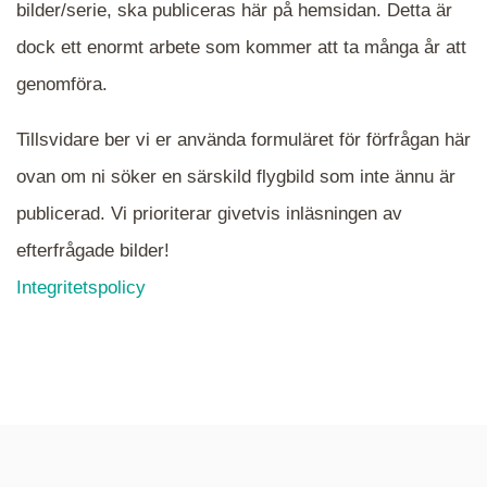
När du ser blåa, röda eller gröna mappar är det
bilder/serie, ska publiceras här på hemsidan. Detta är
en serie i varje. Dra i kartan för att komma
dock ett enormt arbete som kommer att ta många år att
närmare det område Du söker och klicka på
mappen.
genomföra.
Tillsvidare ber vi er använda formuläret för förfrågan här
ovan om ni söker en särskild flygbild som inte ännu är
publicerad. Vi prioriterar givetvis inläsningen av
efterfrågade bilder!
Integritetspolicy