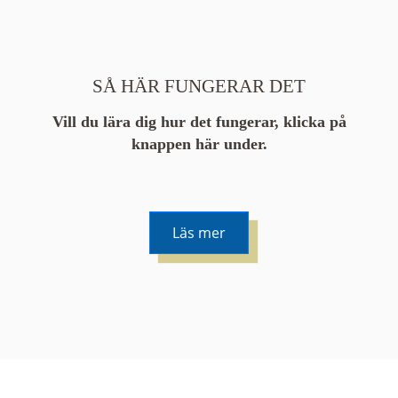
SÅ HÄR FUNGERAR DET
Vill du lära dig hur det fungerar, klicka på
knappen här under.
Läs mer
De runda färgade klustren du ser på kartan visar
hur många serier det finns i området. En serie
innehåller vanligtvis 48 bilder. Klickar du på ett