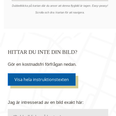
Dubbelklicka på kartan där du anser att denna flygbild är tagen. Easy-peasy!
Scrolla och dra i kartan för att navigera.
HITTAR DU INTE DIN BILD?
Gör en kostnadsfri förfrågan nedan.
Visa hela instruktionstexten
Om du inte hittar bilden du söker i vår bildbank via
Jag är intresserad av en bild
exakt
här:
kartan ovanför kan du istället göra en kostnadsfri