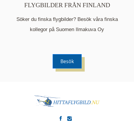
FLYGBILDER FRÅN FINLAND
Söker du finska flygbilder? Besök våra finska
Mappen är en medelpunkt över fotat område och
kommer nu visa de fastigheter som finns just här.
kollegor på Suomen Ilmakuva Oy
Besök