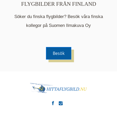
FLYGBILDER FRÅN FINLAND
Söker du finska flygbilder? Besök våra finska
Mappen är en medelpunkt över fotat område och
kommer nu visa de fastigheter som finns just här.
kollegor på Suomen Ilmakuva Oy
Besök