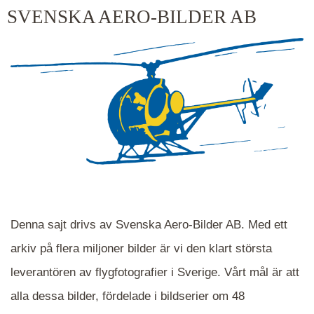
kluster kommer du närmare för varje klick.
SVENSKA AERO-BILDER AB
Denna sajt drivs av Svenska Aero-Bilder AB. Med ett
arkiv på flera miljoner bilder är vi den klart största
leverantören av flygfotografier i Sverige. Vårt mål är att
alla dessa bilder, fördelade i bildserier om 48
När du ser blåa, röda eller gröna mappar är det