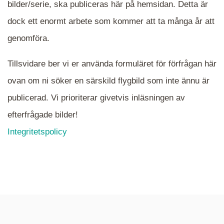
bilder/serie, ska publiceras här på hemsidan. Detta är
en serie i varje. Dra i kartan för att komma
dock ett enormt arbete som kommer att ta många år att
närmare det område Du söker och klicka på
mappen.
genomföra.
Tillsvidare ber vi er använda formuläret för förfrågan här
ovan om ni söker en särskild flygbild som inte ännu är
publicerad. Vi prioriterar givetvis inläsningen av
efterfrågade bilder!
Integritetspolicy