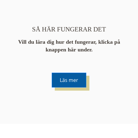
SÅ HÄR FUNGERAR DET
Vill du lära dig hur det fungerar, klicka på
knappen här under.
Läs mer
De runda färgade klustren du ser på kartan visar
hur många serier det finns i området. En serie
innehåller vanligtvis 48 bilder. Klickar du på ett