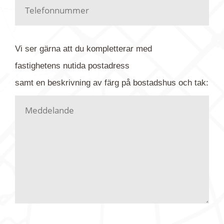
Har du kanske en urblekt flygbild ber vi dig titta på
baksidan där det ibland finns ett arkivnummer plus
flygfoto-företagets namn. Har du möjlighet, fota
Vi ser gärna att du kompletterar med
gärna av tavlan och bifoga bilden. Skicka sedan
fastighetens
nutida
postadress
din förfrågan till oss.
samt en beskrivning av färg på bostadshus och tak:
Vi letar upp bilden/bilderna i vårt arkiv och
kontaktar dig så fort vi kan, givetvis utan
köptvång. Alla får svar oavsett utfall, men det kan
dröja flera veckor. Är det brådskande som t.ex.
födelsedag eller liknande ber vi dig ange det i
texten.