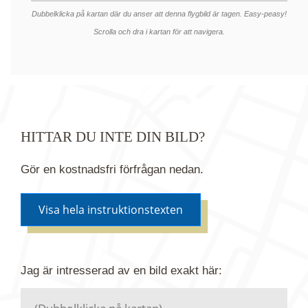
Dubbelklicka på kartan där du anser att denna flygbild är tagen. Easy-peasy!
Scrolla och dra i kartan för att navigera.
HITTAR DU INTE DIN BILD?
Gör en kostnadsfri förfrågan nedan.
Visa hela instruktionstexten
Om du inte hittar bilden du söker i vår bildbank via
Jag är intresserad av en bild
exakt
här:
kartan ovanför kan du istället göra en kostnadsfri