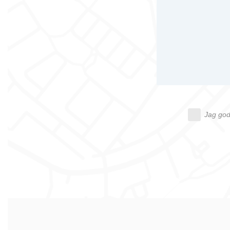
Jag god