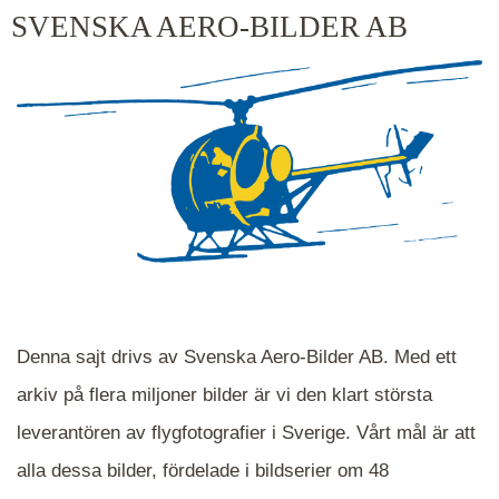
kluster kommer du närmare för varje klick.
SVENSKA AERO-BILDER AB
Denna sajt drivs av Svenska Aero-Bilder AB. Med ett
arkiv på flera miljoner bilder är vi den klart största
leverantören av flygfotografier i Sverige. Vårt mål är att
alla dessa bilder, fördelade i bildserier om 48
När du ser blåa, röda eller gröna mappar är det