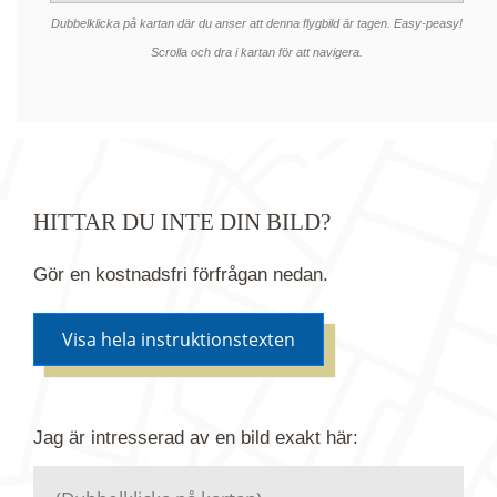
Dubbelklicka på kartan där du anser att denna flygbild är tagen. Easy-peasy!
Scrolla och dra i kartan för att navigera.
HITTAR DU INTE DIN BILD?
Gör en kostnadsfri förfrågan nedan.
Visa hela instruktionstexten
Om du inte hittar bilden du söker i vår bildbank via
Jag är intresserad av en bild
exakt
här:
kartan ovanför kan du istället göra en kostnadsfri