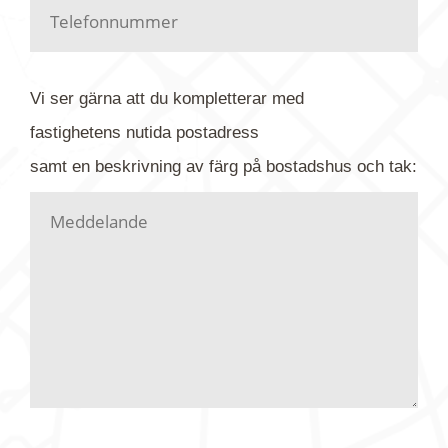
Har du kanske en urblekt flygbild ber vi dig titta på
baksidan där det ibland finns ett arkivnummer plus
flygfoto-företagets namn. Har du möjlighet, fota
Vi ser gärna att du kompletterar med
gärna av tavlan och bifoga bilden. Skicka sedan
fastighetens
nutida
postadress
din förfrågan till oss.
samt en beskrivning av färg på bostadshus och tak:
Vi letar upp bilden/bilderna i vårt arkiv och
kontaktar dig så fort vi kan, givetvis utan
köptvång. Alla får svar oavsett utfall, men det kan
dröja flera veckor. Är det brådskande som t.ex.
födelsedag eller liknande ber vi dig ange det i
texten.