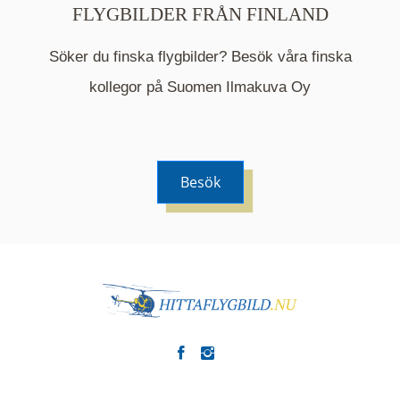
FLYGBILDER FRÅN FINLAND
Söker du finska flygbilder? Besök våra finska
Mappen är en medelpunkt över fotat område och
kommer nu visa de fastigheter som finns just här.
kollegor på Suomen Ilmakuva Oy
Besök