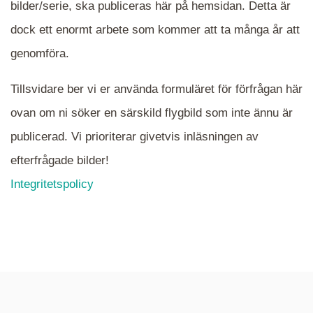
bilder/serie, ska publiceras här på hemsidan. Detta är
en serie i varje. Dra i kartan för att komma
dock ett enormt arbete som kommer att ta många år att
närmare det område Du söker och klicka på
mappen.
genomföra.
Tillsvidare ber vi er använda formuläret för förfrågan här
ovan om ni söker en särskild flygbild som inte ännu är
publicerad. Vi prioriterar givetvis inläsningen av
efterfrågade bilder!
Integritetspolicy