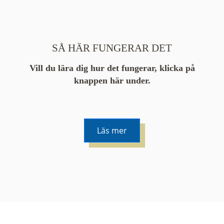
SÅ HÄR FUNGERAR DET
Vill du lära dig hur det fungerar, klicka på
knappen här under.
Läs mer
De runda färgade klustren du ser på kartan visar
hur många serier det finns i området. En serie
innehåller vanligtvis 48 bilder. Klickar du på ett