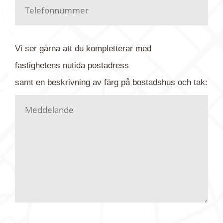
Har du kanske en urblekt flygbild ber vi dig titta på
baksidan där det ibland finns ett arkivnummer plus
flygfoto-företagets namn. Har du möjlighet, fota
Vi ser gärna att du kompletterar med
gärna av tavlan och bifoga bilden. Skicka sedan
fastighetens
nutida
postadress
din förfrågan till oss.
samt en beskrivning av färg på bostadshus och tak:
Vi letar upp bilden/bilderna i vårt arkiv och
kontaktar dig så fort vi kan, givetvis utan
köptvång. Alla får svar oavsett utfall, men det kan
dröja flera veckor. Är det brådskande som t.ex.
födelsedag eller liknande ber vi dig ange det i
texten.