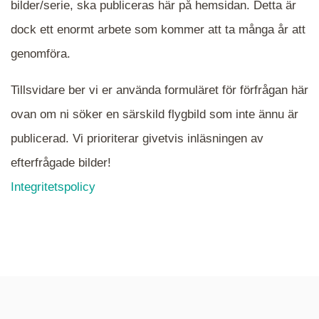
bilder/serie, ska publiceras här på hemsidan. Detta är
en serie i varje. Dra i kartan för att komma
dock ett enormt arbete som kommer att ta många år att
närmare det område Du söker och klicka på
mappen.
genomföra.
Tillsvidare ber vi er använda formuläret för förfrågan här
ovan om ni söker en särskild flygbild som inte ännu är
publicerad. Vi prioriterar givetvis inläsningen av
efterfrågade bilder!
Integritetspolicy