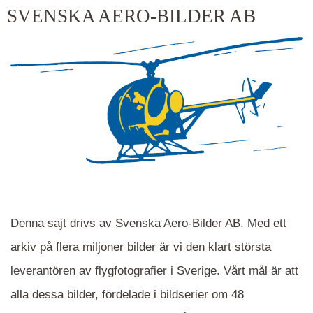
kluster kommer du närmare för varje klick.
SVENSKA AERO-BILDER AB
Denna sajt drivs av Svenska Aero-Bilder AB. Med ett
arkiv på flera miljoner bilder är vi den klart största
leverantören av flygfotografier i Sverige. Vårt mål är att
alla dessa bilder, fördelade i bildserier om 48
När du ser blåa, röda eller gröna mappar är det