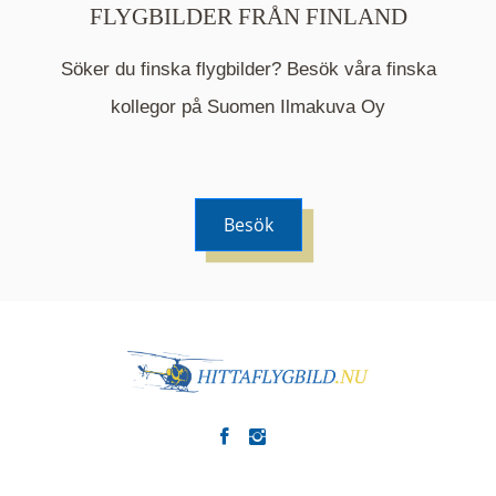
FLYGBILDER FRÅN FINLAND
Söker du finska flygbilder? Besök våra finska
Mappen är en medelpunkt över fotat område och
kommer nu visa de fastigheter som finns just här.
kollegor på Suomen Ilmakuva Oy
Besök