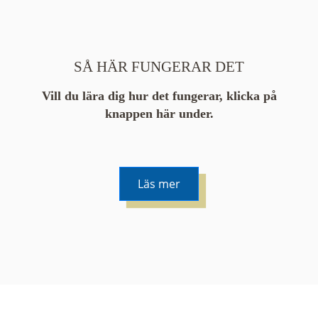
SÅ HÄR FUNGERAR DET
Vill du lära dig hur det fungerar, klicka på
knappen här under.
Läs mer
De runda färgade klustren du ser på kartan visar
hur många serier det finns i området. En serie
innehåller vanligtvis 48 bilder. Klickar du på ett