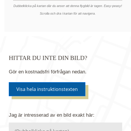
Dubbelklicka på kartan där du anser att denna flygbild är tagen. Easy-peasy!
Scrolla och dra i kartan för att navigera.
HITTAR DU INTE DIN BILD?
Gör en kostnadsfri förfrågan nedan.
Visa hela instruktionstexten
Om du inte hittar bilden du söker i vår bildbank via
Jag är intresserad av en bild
exakt
här:
kartan ovanför kan du istället göra en kostnadsfri