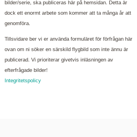
bilder/serie, ska publiceras här på hemsidan. Detta är
en serie i varje. Dra i kartan för att komma
dock ett enormt arbete som kommer att ta många år att
närmare det område Du söker och klicka på
mappen.
genomföra.
Tillsvidare ber vi er använda formuläret för förfrågan här
ovan om ni söker en särskild flygbild som inte ännu är
publicerad. Vi prioriterar givetvis inläsningen av
efterfrågade bilder!
Integritetspolicy