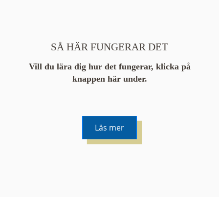
SÅ HÄR FUNGERAR DET
Vill du lära dig hur det fungerar, klicka på
knappen här under.
Läs mer
De runda färgade klustren du ser på kartan visar
hur många serier det finns i området. En serie
innehåller vanligtvis 48 bilder. Klickar du på ett