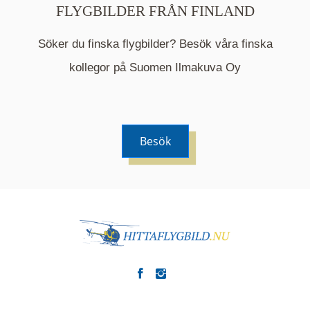
FLYGBILDER FRÅN FINLAND
Söker du finska flygbilder? Besök våra finska
Mappen är en medelpunkt över fotat område och
kommer nu visa de fastigheter som finns just här.
kollegor på Suomen Ilmakuva Oy
Besök