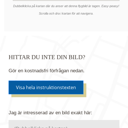
Dubbelklicka på kartan där du anser att denna flygbild är tagen. Easy-peasy!
Scrolla och dra i kartan för att navigera.
HITTAR DU INTE DIN BILD?
Gör en kostnadsfri förfrågan nedan.
Visa hela instruktionstexten
Om du inte hittar bilden du söker i vår bildbank via
Jag är intresserad av en bild
exakt
här:
kartan ovanför kan du istället göra en kostnadsfri