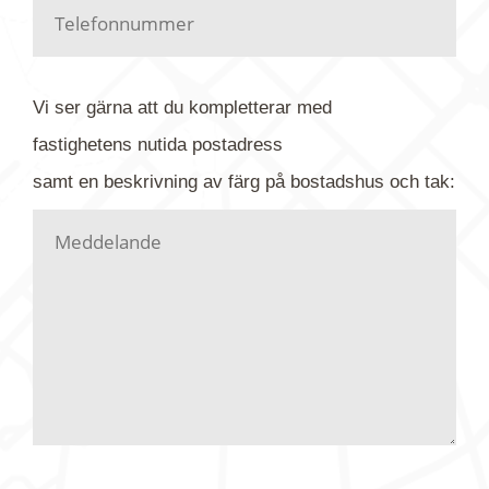
Har du kanske en urblekt flygbild ber vi dig titta på
baksidan där det ibland finns ett arkivnummer plus
flygfoto-företagets namn. Har du möjlighet, fota
Vi ser gärna att du kompletterar med
gärna av tavlan och bifoga bilden. Skicka sedan
fastighetens
nutida
postadress
din förfrågan till oss.
samt en beskrivning av färg på bostadshus och tak:
Vi letar upp bilden/bilderna i vårt arkiv och
kontaktar dig så fort vi kan, givetvis utan
köptvång. Alla får svar oavsett utfall, men det kan
dröja flera veckor. Är det brådskande som t.ex.
födelsedag eller liknande ber vi dig ange det i
texten.