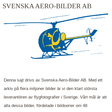
kluster kommer du närmare för varje klick.
SVENSKA AERO-BILDER AB
Denna sajt drivs av Svenska Aero-Bilder AB. Med ett
arkiv på flera miljoner bilder är vi den klart största
leverantören av flygfotografier i Sverige. Vårt mål är att
alla dessa bilder, fördelade i bildserier om 48
När du ser blåa, röda eller gröna mappar är det