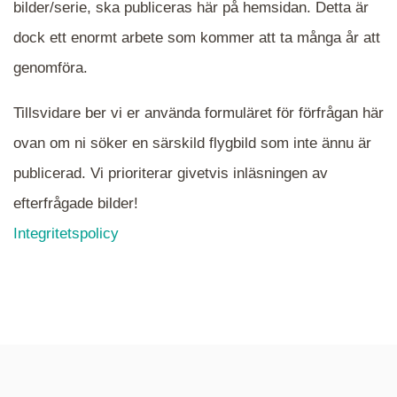
bilder/serie, ska publiceras här på hemsidan. Detta är
en serie i varje. Dra i kartan för att komma
dock ett enormt arbete som kommer att ta många år att
närmare det område Du söker och klicka på
mappen.
genomföra.
Tillsvidare ber vi er använda formuläret för förfrågan här
ovan om ni söker en särskild flygbild som inte ännu är
publicerad. Vi prioriterar givetvis inläsningen av
efterfrågade bilder!
Integritetspolicy