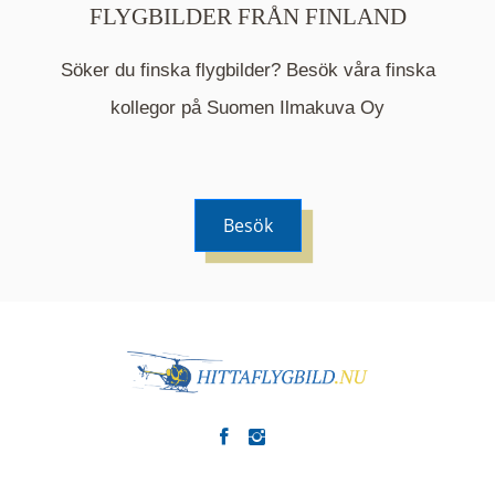
FLYGBILDER FRÅN FINLAND
Söker du finska flygbilder? Besök våra finska
Mappen är en medelpunkt över fotat område och
kommer nu visa de fastigheter som finns just här.
kollegor på Suomen Ilmakuva Oy
Besök