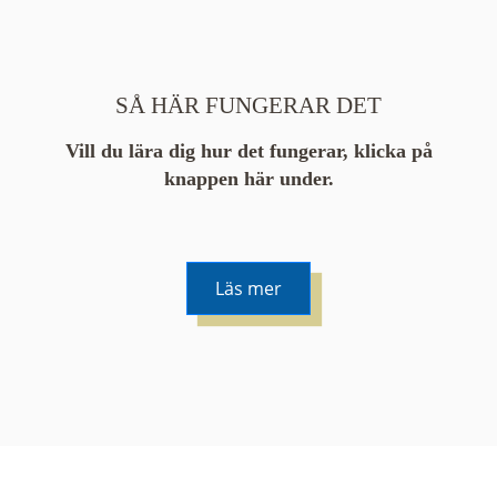
SÅ HÄR FUNGERAR DET
Vill du lära dig hur det fungerar, klicka på
knappen här under.
Läs mer
De runda färgade klustren du ser på kartan visar
hur många serier det finns i området. En serie
innehåller vanligtvis 48 bilder. Klickar du på ett