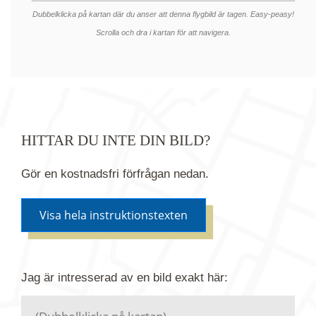
Dubbelklicka på kartan där du anser att denna flygbild är tagen. Easy-peasy!
Scrolla och dra i kartan för att navigera.
HITTAR DU INTE DIN BILD?
Gör en kostnadsfri förfrågan nedan.
Visa hela instruktionstexten
Om du inte hittar bilden du söker i vår bildbank via
Jag är intresserad av en bild
exakt
här:
kartan ovanför kan du istället göra en kostnadsfri