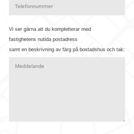
Har du kanske en urblekt flygbild ber vi dig titta på
baksidan där det ibland finns ett arkivnummer plus
flygfoto-företagets namn. Har du möjlighet, fota
Vi ser gärna att du kompletterar med
gärna av tavlan och bifoga bilden. Skicka sedan
fastighetens
nutida
postadress
din förfrågan till oss.
samt en beskrivning av färg på bostadshus och tak:
Vi letar upp bilden/bilderna i vårt arkiv och
kontaktar dig så fort vi kan, givetvis utan
köptvång. Alla får svar oavsett utfall, men det kan
dröja flera veckor. Är det brådskande som t.ex.
födelsedag eller liknande ber vi dig ange det i
texten.