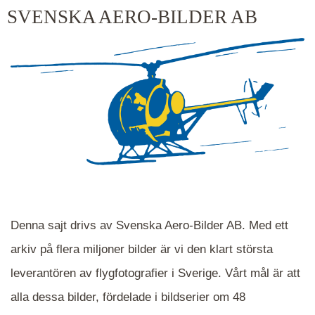
kluster kommer du närmare för varje klick.
SVENSKA AERO-BILDER AB
Denna sajt drivs av Svenska Aero-Bilder AB. Med ett
arkiv på flera miljoner bilder är vi den klart största
leverantören av flygfotografier i Sverige. Vårt mål är att
alla dessa bilder, fördelade i bildserier om 48
När du ser blåa, röda eller gröna mappar är det