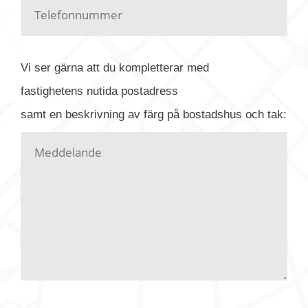
Har du kanske en urblekt flygbild ber vi dig titta på
baksidan där det ibland finns ett arkivnummer plus
flygfoto-företagets namn. Har du möjlighet, fota
Vi ser gärna att du kompletterar med
gärna av tavlan och bifoga bilden. Skicka sedan
fastighetens
nutida
postadress
din förfrågan till oss.
samt en beskrivning av färg på bostadshus och tak:
Vi letar upp bilden/bilderna i vårt arkiv och
kontaktar dig så fort vi kan, givetvis utan
köptvång. Alla får svar oavsett utfall, men det kan
dröja flera veckor. Är det brådskande som t.ex.
födelsedag eller liknande ber vi dig ange det i
texten.