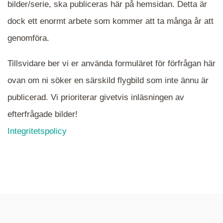
bilder/serie, ska publiceras här på hemsidan. Detta är
en serie i varje. Dra i kartan för att komma
dock ett enormt arbete som kommer att ta många år att
närmare det område Du söker och klicka på
mappen.
genomföra.
Tillsvidare ber vi er använda formuläret för förfrågan här
ovan om ni söker en särskild flygbild som inte ännu är
publicerad. Vi prioriterar givetvis inläsningen av
efterfrågade bilder!
Integritetspolicy