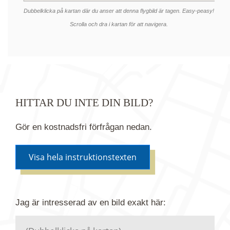
Dubbelklicka på kartan där du anser att denna flygbild är tagen. Easy-peasy!
Scrolla och dra i kartan för att navigera.
HITTAR DU INTE DIN BILD?
Gör en kostnadsfri förfrågan nedan.
Visa hela instruktionstexten
Om du inte hittar bilden du söker i vår bildbank via
Jag är intresserad av en bild
exakt
här:
kartan ovanför kan du istället göra en kostnadsfri