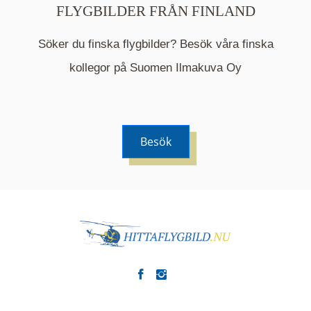
FLYGBILDER FRÅN FINLAND
Söker du finska flygbilder? Besök våra finska
Mappen är en medelpunkt över fotat område och
kommer nu visa de fastigheter som finns just här.
kollegor på Suomen Ilmakuva Oy
Besök