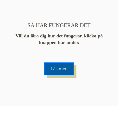
SÅ HÄR FUNGERAR DET
Vill du lära dig hur det fungerar, klicka på
knappen här under.
Läs mer
De runda färgade klustren du ser på kartan visar
hur många serier det finns i området. En serie
innehåller vanligtvis 48 bilder. Klickar du på ett