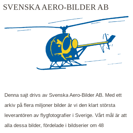
kluster kommer du närmare för varje klick.
SVENSKA AERO-BILDER AB
Denna sajt drivs av Svenska Aero-Bilder AB. Med ett
arkiv på flera miljoner bilder är vi den klart största
leverantören av flygfotografier i Sverige. Vårt mål är att
alla dessa bilder, fördelade i bildserier om 48
När du ser blåa, röda eller gröna mappar är det