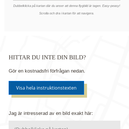
Dubbelklicka på kartan där du anser att denna flygbild är tagen. Easy-peasy!
Scrolla och dra i kartan för att navigera.
HITTAR DU INTE DIN BILD?
Gör en kostnadsfri förfrågan nedan.
Visa hela instruktionstexten
Om du inte hittar bilden du söker i vår bildbank via
Jag är intresserad av en bild
exakt
här:
kartan ovanför kan du istället göra en kostnadsfri