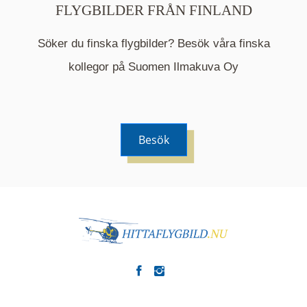
FLYGBILDER FRÅN FINLAND
Söker du finska flygbilder? Besök våra finska
Mappen är en medelpunkt över fotat område och
kommer nu visa de fastigheter som finns just här.
kollegor på Suomen Ilmakuva Oy
Besök