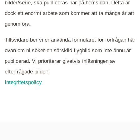
bilder/serie, ska publiceras här på hemsidan. Detta är
en serie i varje. Dra i kartan för att komma
dock ett enormt arbete som kommer att ta många år att
närmare det område Du söker och klicka på
mappen.
genomföra.
Tillsvidare ber vi er använda formuläret för förfrågan här
ovan om ni söker en särskild flygbild som inte ännu är
publicerad. Vi prioriterar givetvis inläsningen av
efterfrågade bilder!
Integritetspolicy