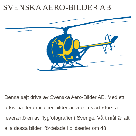
kluster kommer du närmare för varje klick.
SVENSKA AERO-BILDER AB
Denna sajt drivs av Svenska Aero-Bilder AB. Med ett
arkiv på flera miljoner bilder är vi den klart största
leverantören av flygfotografier i Sverige. Vårt mål är att
alla dessa bilder, fördelade i bildserier om 48
När du ser blåa, röda eller gröna mappar är det