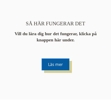
SÅ HÄR FUNGERAR DET
Vill du lära dig hur det fungerar, klicka på
knappen här under.
Läs mer
De runda färgade klustren du ser på kartan visar
hur många serier det finns i området. En serie
innehåller vanligtvis 48 bilder. Klickar du på ett