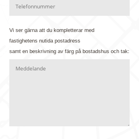
Har du kanske en urblekt flygbild ber vi dig titta på
baksidan där det ibland finns ett arkivnummer plus
flygfoto-företagets namn. Har du möjlighet, fota
Vi ser gärna att du kompletterar med
gärna av tavlan och bifoga bilden. Skicka sedan
fastighetens
nutida
postadress
din förfrågan till oss.
samt en beskrivning av färg på bostadshus och tak:
Vi letar upp bilden/bilderna i vårt arkiv och
kontaktar dig så fort vi kan, givetvis utan
köptvång. Alla får svar oavsett utfall, men det kan
dröja flera veckor. Är det brådskande som t.ex.
födelsedag eller liknande ber vi dig ange det i
texten.