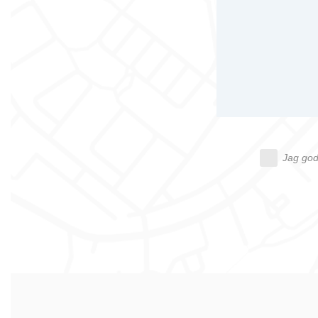
Jag god