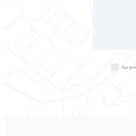
Jag god