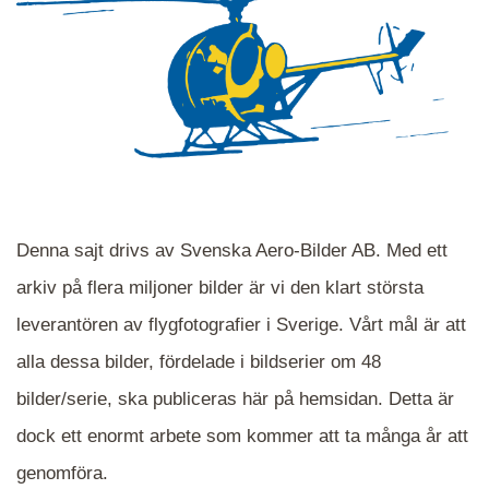
Denna sajt drivs av Svenska Aero-Bilder AB. Med ett
arkiv på flera miljoner bilder är vi den klart största
leverantören av flygfotografier i Sverige. Vårt mål är att
alla dessa bilder, fördelade i bildserier om 48
När du ser blåa, röda eller gröna mappar är det
bilder/serie, ska publiceras här på hemsidan. Detta är
en serie i varje. Dra i kartan för att komma
dock ett enormt arbete som kommer att ta många år att
närmare det område Du söker och klicka på
mappen.
genomföra.