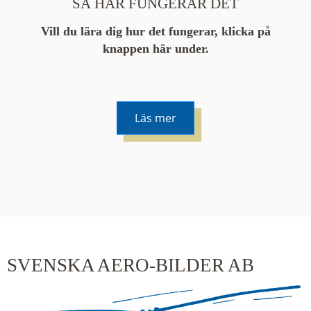
SÅ HÄR FUNGERAR DET
Vill du lära dig hur det fungerar, klicka på
knappen här under.
Läs mer
De runda färgade klustren du ser på kartan visar
hur många serier det finns i området. En serie
innehåller vanligtvis 48 bilder. Klickar du på ett
kluster kommer du närmare för varje klick.
SVENSKA AERO-BILDER AB