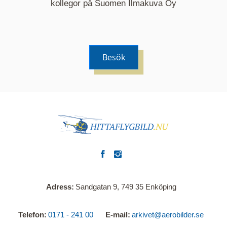
kommer nu visa de fastigheter som finns just här.
kollegor på Suomen Ilmakuva Oy
Besök
Adress
Sandgatan 9, 749 35 Enköping
Telefon
0171 - 241 00
E-mail
arkivet@aerobilder.se