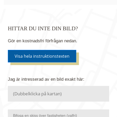
HITTAR DU INTE DIN BILD?
Gör en kostnadsfri förfrågan nedan.
Visa hela instruktionstexten
Om du inte hittar bilden du söker i vår bildbank via
Jag är intresserad av en bild
exakt
här:
kartan ovanför kan du istället göra en kostnadsfri
förfrågan. Vi har flera miljoner bilder i vårt arkiv
men endast en bråkdel av dessa bilder finns i
dagsläget publicerade här.
Bifoga en skiss över fastigheten (valfri)