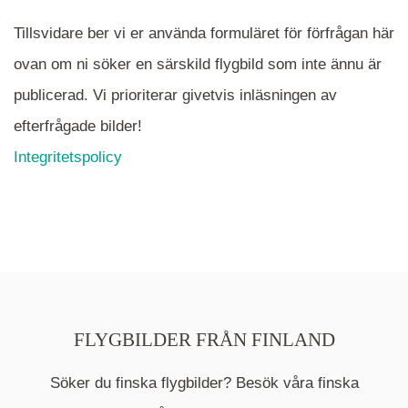
Tillsvidare ber vi er använda formuläret för förfrågan här
ovan om ni söker en särskild flygbild som inte ännu är
publicerad. Vi prioriterar givetvis inläsningen av
efterfrågade bilder!
Integritetspolicy
FLYGBILDER FRÅN FINLAND
Söker du finska flygbilder? Besök våra finska
Mappen är en medelpunkt över fotat område och