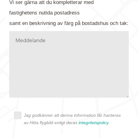
Vi ser gärna att du kompletterar med
gärna av tavlan och bifoga bilden. Skicka sedan
fastighetens
nutida
postadress
din förfrågan till oss.
samt en beskrivning av färg på bostadshus och tak:
Vi letar upp bilden/bilderna i vårt arkiv och
kontaktar dig så fort vi kan, givetvis utan
köptvång. Alla får svar oavsett utfall, men det kan
dröja flera veckor. Är det brådskande som t.ex.
födelsedag eller liknande ber vi dig ange det i
texten.
Jag godkänner att denna information får hanteras
av Hitta flygbild enligt deras
integritetspolicy